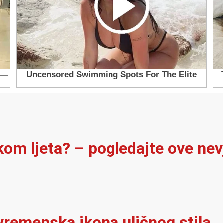
ekom ljeta? – pogledajte ove ne
vremenska ikona uličnog stila