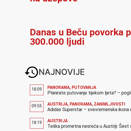
Danas u Beču povorka p
300.000 ljudi
NAJNOVIJE
PANORAMA
,
PUTOVANJA
18:09
Planirate putovanje tijekom ljeta? – pog
AUSTRIJA
,
PANORAMA
,
ZANIMLJIVOSTI
09:55
Adidas Superstar – svevremenska ikona u
AUSTRIJA
18:19
Teška prometna nesreća u Austriji: Šest 