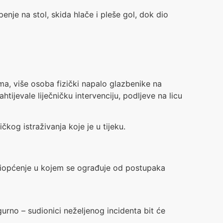
nje na stol, skida hlače i pleše gol, dok dio
ma, više osoba fizički napalo glazbenike na
tijevale liječničku intervenciju, podljeve na licu
kog istraživanja koje je u tijeku.
riopćenje u kojem se ograđuje od postupaka
urno – sudionici neželjenog incidenta bit će