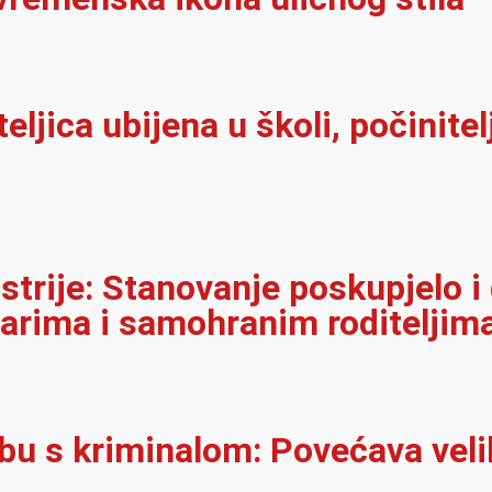
iteljica ubijena u školi, počinit
strije: Stanovanje poskupjelo i
narima i samohranim roditeljim
rbu s kriminalom: Povećava velik