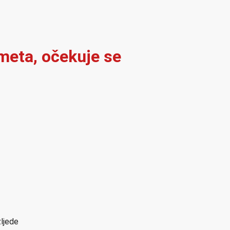
meta, očekuje se
zljede