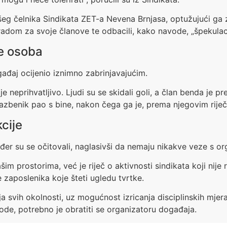
všeg čelnika Sindikata ZET-a Nevena Brnjasa, optužujući ga z
 radom za svoje članove te odbacili, kako navode, „špekulacij
še osoba
gađaj ocijenio iznimno zabrinjavajućim.
e neprihvatljivo. Ljudi su se skidali goli, a član benda je p
glazbenik pao s bine, nakon čega ga je, prema njegovim rije
cije
đer su se očitovali, naglasivši da nemaju nikakve veze s o
im prostorima, već je riječ o aktivnosti sindikata koji nije r
 zaposlenika koje šteti ugledu tvrtke.
a svih okolnosti, uz mogućnost izricanja disciplinskih mjera
de, potrebno je obratiti se organizatoru događaja.