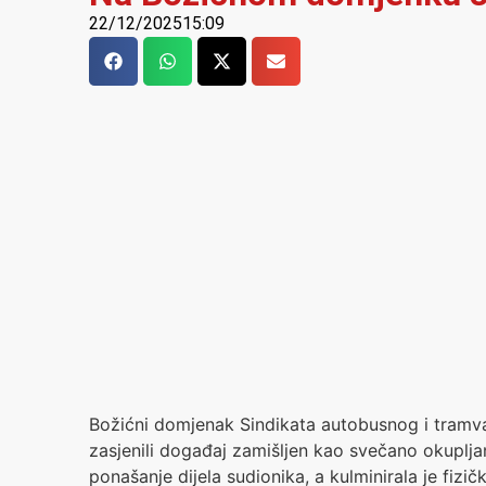
22/12/2025
15:09
Božićni domjenak Sindikata autobusnog i tram
zasjenili događaj zamišljen kao svečano okupljan
ponašanje dijela sudionika, a kulminirala je fizi