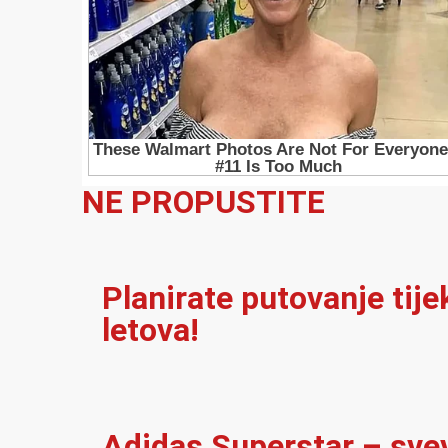
NE PROPUSTITE
Planirate putovanje tij
letova!
Adidas Superstar – sve