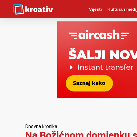
Vijesti
Kultura i medij
Dnevna kronika
Na Božićnom domjenku se 