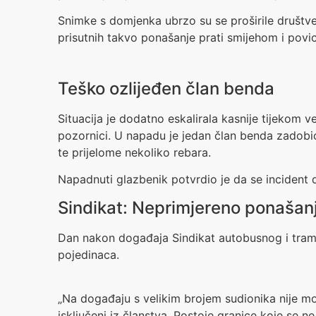
Snimke s domjenka ubrzo su se proširile društve
prisutnih takvo ponašanje prati smijehom i povi
Teško ozlijeđen član benda
Situacija je dodatno eskalirala kasnije tijekom 
pozornici. U napadu je jedan član benda zadobio o
te prijelome nekoliko rebara.
Napadnuti glazbenik potvrdio je da se incident d
Sindikat: Neprimjereno ponašanje
Dan nakon događaja Sindikat autobusnog i tram
pojedinaca.
„Na događaju s velikim brojem sudionika nije mo
isključeni iz članstva. Postoje granice koje se ne 