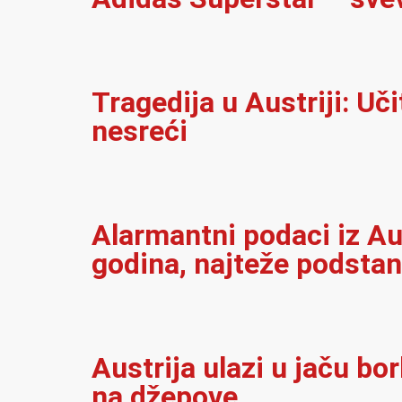
Tragedija u Austriji: Uč
nesreći
Alarmantni podaci iz Au
godina, najteže podsta
Austrija ulazi u jaču bo
na džepove