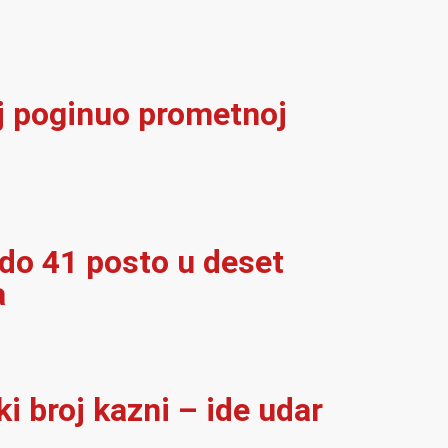
elj poginuo prometnoj
 do 41 posto u deset
a
i broj kazni – ide udar