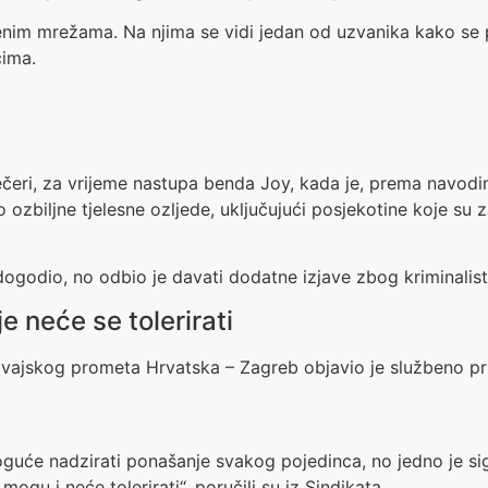
nim mrežama. Na njima se vidi jedan od uzvanika kako se pe
cima.
večeri, za vrijeme nastupa benda Joy, kada je, prema navodi
zbiljne tjelesne ozljede, uključujući posjekotine koje su zah
ogodio, no odbio je davati dodatne izjave zbog kriminalistič
 neće se tolerirati
vajskog prometa Hrvatska – Zagreb objavio je službeno p
guće nadzirati ponašanje svakog pojedinca, no jedno je sig
mogu i neće tolerirati“, poručili su iz Sindikata.