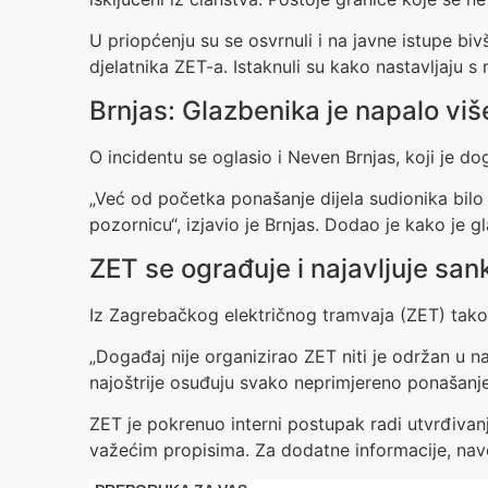
U priopćenju su se osvrnuli i na javne istupe bi
djelatnika ZET-a. Istaknuli su kako nastavljaju s
Brnjas: Glazbenika je napalo vi
O incidentu se oglasio i Neven Brnjas, koji je do
„Već od početka ponašanje dijela sudionika bilo j
pozornicu“, izjavio je Brnjas. Dodao je kako je 
ZET se ograđuje i najavljuje sank
Iz Zagrebačkog električnog tramvaja (ZET) tako
„Događaj nije organizirao ZET niti je održan u naš
najoštrije osuđuju svako neprimjereno ponašanje
ZET je pokrenuo interni postupak radi utvrđivanj
važećim propisima. Za dodatne informacije, navo