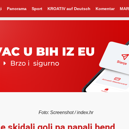
i
Panorama
Sport
KROATIV auf Deutsch
Komentar
MAR
Foto: Screenshot / index.hr
skidali goli pa napali bend