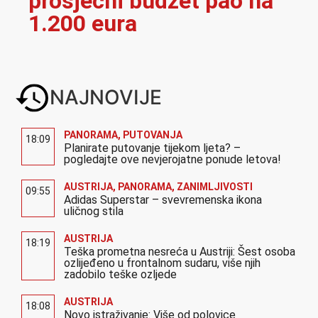
prosječni budžet pao na
1.200 eura
NAJNOVIJE
PANORAMA
,
PUTOVANJA
18:09
Planirate putovanje tijekom ljeta? –
pogledajte ove nevjerojatne ponude letova!
AUSTRIJA
,
PANORAMA
,
ZANIMLJIVOSTI
09:55
Adidas Superstar – svevremenska ikona
uličnog stila
AUSTRIJA
18:19
Teška prometna nesreća u Austriji: Šest osoba
ozlijeđeno u frontalnom sudaru, više njih
zadobilo teške ozljede
AUSTRIJA
18:08
Novo istraživanje: Više od polovice