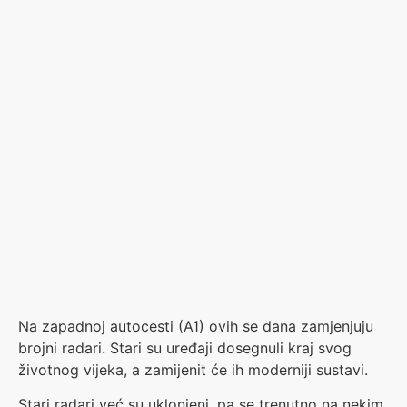
Na zapadnoj autocesti (A1) ovih se dana zamjenjuju
brojni radari. Stari su uređaji dosegnuli kraj svog
životnog vijeka, a zamijenit će ih moderniji sustavi.
Stari radari već su uklonjeni, pa se trenutno na nekim