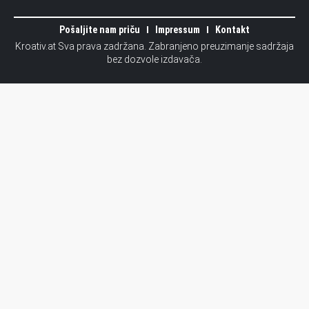
Pošaljite nam priču
Impressum
Kontakt
Kroativ.at Sva prava zadržana. Zabranjeno preuzimanje sadržaja
bez dozvole izdavača.