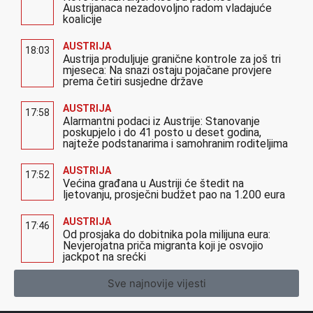
Austrijanaca nezadovoljno radom vladajuće
koalicije
AUSTRIJA
18:03
Austrija produljuje granične kontrole za još tri
mjeseca: Na snazi ostaju pojačane provjere
prema četiri susjedne države
AUSTRIJA
17:58
Alarmantni podaci iz Austrije: Stanovanje
poskupjelo i do 41 posto u deset godina,
najteže podstanarima i samohranim roditeljima
AUSTRIJA
17:52
Većina građana u Austriji će štedit na
ljetovanju, prosječni budžet pao na 1.200 eura
AUSTRIJA
17:46
Od prosjaka do dobitnika pola milijuna eura:
Nevjerojatna priča migranta koji je osvojio
jackpot na srećki
Sve najnovije vijesti