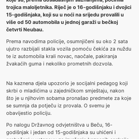
trojica maloljetnika. Riječ je o 16-godišnjaku i dvojici
15-godišnjaka, koji su u noći na srijedu provalili u
više od 50 automobila u jednoj garaži u bečkoj
četvrti Neubau.
Prema navodima policije, osumnjičeni su oko 2 sata
ujutro razbijali stakla vozila pomoću čekića za nuždu
te iz automobila krali novac, naočale, pakiranja
žvakaćih guma i nekoliko prometnih dozvola.
Na kaznena djela upozorio je socijalni pedagog koji
skrbi o mladićima u zajedničkom smještaju, nakon
što je u njihovim sobama pronašao predmete za koje
se sumnja da potječu iz provala. O svemu je
obavijestio policiju.
Po nalogu Državnog odvjetništva u Beču, 16-
godišnjak i jedan od 15-godišnjaka su uhićeni i