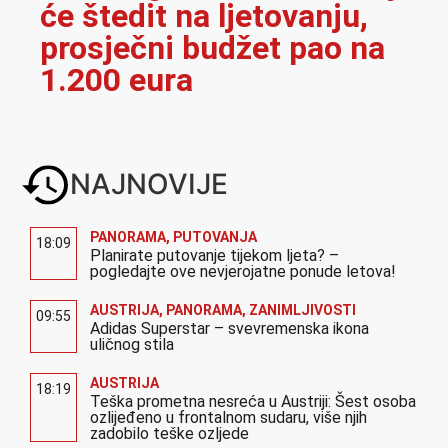
će štedit na ljetovanju,
prosječni budžet pao na
1.200 eura
NAJNOVIJE
PANORAMA
,
PUTOVANJA
18:09
Planirate putovanje tijekom ljeta? –
pogledajte ove nevjerojatne ponude letova!
AUSTRIJA
,
PANORAMA
,
ZANIMLJIVOSTI
09:55
Adidas Superstar – svevremenska ikona
uličnog stila
AUSTRIJA
18:19
Teška prometna nesreća u Austriji: Šest osoba
ozlijeđeno u frontalnom sudaru, više njih
zadobilo teške ozljede