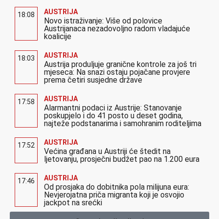
AUSTRIJA
18:08
Novo istraživanje: Više od polovice
Austrijanaca nezadovoljno radom vladajuće
koalicije
AUSTRIJA
18:03
Austrija produljuje granične kontrole za još tri
mjeseca: Na snazi ostaju pojačane provjere
prema četiri susjedne države
AUSTRIJA
17:58
Alarmantni podaci iz Austrije: Stanovanje
poskupjelo i do 41 posto u deset godina,
najteže podstanarima i samohranim roditeljima
AUSTRIJA
17:52
Većina građana u Austriji će štedit na
ljetovanju, prosječni budžet pao na 1.200 eura
AUSTRIJA
17:46
Od prosjaka do dobitnika pola milijuna eura:
Nevjerojatna priča migranta koji je osvojio
jackpot na srećki