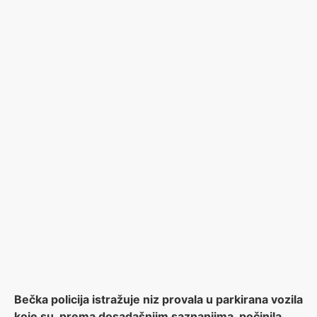
Bečka policija istražuje niz provala u parkirana vozila
koje su, prema dosadašnjim saznanjima, počinila