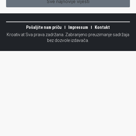
Sve najnovije vijesti
Pošaljite nam priču
Impressum
Kontakt
Kroativ.at Sva prava zadržana. Zabranjeno preuzimanje sadržaja
bez dozvole izdavača.