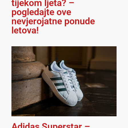
tijekom ljeta? –
pogledajte ove
nevjerojatne ponude
letova!
Adidas Superstar –