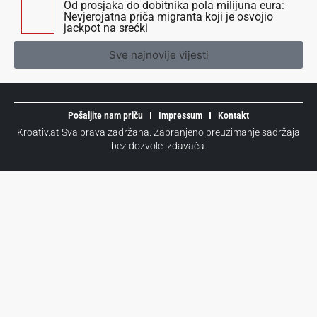
Od prosjaka do dobitnika pola milijuna eura:
Nevjerojatna priča migranta koji je osvojio
jackpot na srećki
Sve najnovije vijesti
Pošaljite nam priču
Impressum
Kontakt
Kroativ.at Sva prava zadržana. Zabranjeno preuzimanje sadržaja
bez dozvole izdavača.