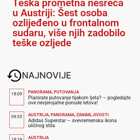
Teška prometna nesreća
u Austriji: Šest osoba
ozlijeđeno u frontalnom
sudaru, više njih zadobilo
teške ozljede
NAJNOVIJE
PANORAMA
,
PUTOVANJA
18:09
Planirate putovanje tijekom ljeta? – pogledajte
ove nevjerojatne ponude letova!
AUSTRIJA
,
PANORAMA
,
ZANIMLJIVOSTI
09:55
Adidas Superstar – svevremenska ikona
uličnog stila
AUSTRIJA
18:19