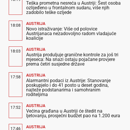
Teška prometna nesreća u Austriji: Šest osoba
ozlijeđeno u frontalnom sudaru, više njih
zadobilo teške ozljede
AUSTRIJA
18:08
Novo istraživanje: Više od polovice
Austrijanaca nezadovoljno radom vladajuće
koalicije
AUSTRIJA
18:03
Austrija produljuje granične kontrole za još tri
mjeseca: Na snazi ostaju pojačane provjere
prema četiri susjedne države
AUSTRIJA
17:58
Alarmantni podaci iz Austrije: Stanovanje
poskupjelo i do 41 posto u deset godina,
najteže podstanarima i samohranim
roditeljima
AUSTRIJA
17:52
Većina građana u Austriji će štedit na
ljetovanju, prosječni budžet pao na 1.200 eura
AUSTRIJA
17:46