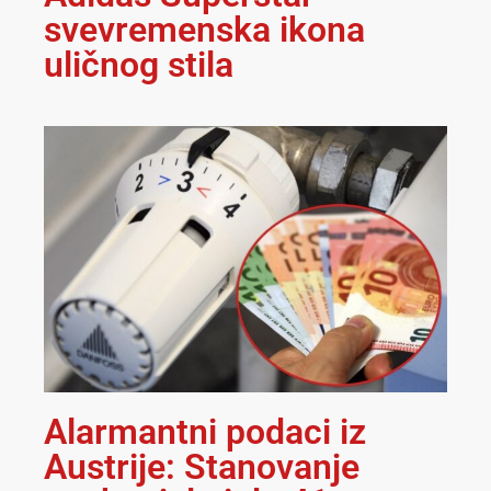
svevremenska ikona
uličnog stila
Alarmantni podaci iz
Austrije: Stanovanje