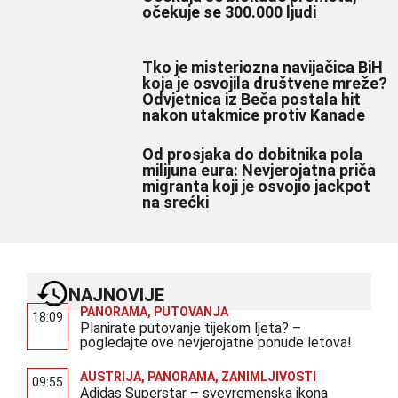
očekuje se 300.000 ljudi
Tko je misteriozna navijačica BiH
koja je osvojila društvene mreže?
Odvjetnica iz Beča postala hit
nakon utakmice protiv Kanade
Od prosjaka do dobitnika pola
milijuna eura: Nevjerojatna priča
migranta koji je osvojio jackpot
na srećki
NAJNOVIJE
PANORAMA
,
PUTOVANJA
18:09
Planirate putovanje tijekom ljeta? –
pogledajte ove nevjerojatne ponude letova!
AUSTRIJA
,
PANORAMA
,
ZANIMLJIVOSTI
09:55
Adidas Superstar – svevremenska ikona