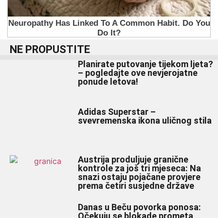
NE PROPUSTITE
Planirate putovanje tijekom ljeta?
– pogledajte ove nevjerojatne
ponude letova!
Adidas Superstar –
svevremenska ikona uličnog stila
Austrija produljuje granične
kontrole za još tri mjeseca: Na
snazi ostaju pojačane provjere
prema četiri susjedne države
Danas u Beču povorka ponosa:
Očekuju se blokade prometa,