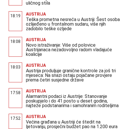
uličnog stila
AUSTRIJA
18:19
Teška prometna nesreća u Austriji: Šest osoba
ozlijeđeno u frontalnom sudaru, više njih
zadobilo teške ozljede
AUSTRIJA
18:08
Novo istraživanje: Više od polovice
Austrijanaca nezadovoljno radom vladajuće
koalicije
AUSTRIJA
18:03
Austrija produljuje granične kontrole za još tri
mjeseca: Na snazi ostaju pojačane provjere
prema četiri susjedne države
AUSTRIJA
17:58
Alarmantni podaci iz Austrije: Stanovanje
poskupjelo i do 41 posto u deset godina,
najteže podstanarima i samohranim roditeljima
AUSTRIJA
17:52
Većina građana u Austriji će štedit na
ljetovanju, prosječni budžet pao na 1.200 eura