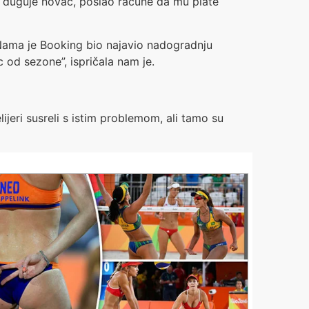
ma duguje novac, poslao račune da mu plate
e. Nama je Booking bio najavio nadogradnju
 od sezone”, ispričala nam je.
lijeri susreli s istim problemom, ali tamo su