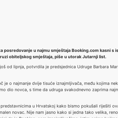
 za posredovanje u najmu smještaja Booking.com kasni s i
i obiteljskog smještaja, piše u utorak Jutarnji list.
oš od lipnja, potvrdila je predsjednica Udruge Barbara Mar
eč je o najmanje dvije tisuće iznajmljivača, među kojima nek
amo dio novca, s time da udruga svakodnevno zaprima naj
 predstavnicima u Hrvatskoj kako bismo pokušali riješiti 
malen novac. Nije nam jasno kako si jedna tako velika, reno