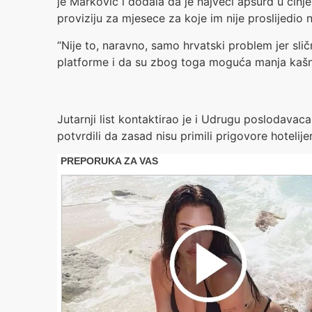
je Marković i dodala da je najveći apsurd u čin
proviziju za mjesece za koje im nije proslijedio 
“Nije to, naravno, samo hrvatski problem jer sli
platforme i da su zbog toga moguća manja kašnje
Jutarnji list kontaktirao je i Udrugu poslodavaca 
potvrdili da zasad nisu primili prigovore hotelij