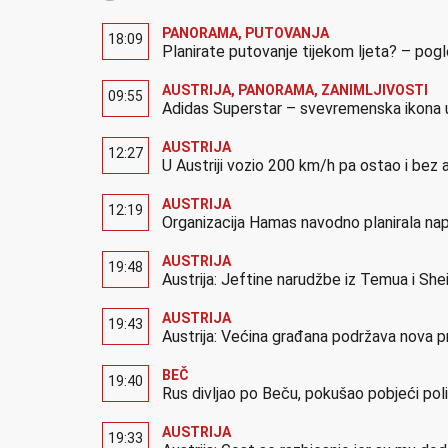
PANORAMA
,
PUTOVANJA
18:09
Planirate putovanje tijekom ljeta? – pog
AUSTRIJA
,
PANORAMA
,
ZANIMLJIVOSTI
09:55
Adidas Superstar – svevremenska ikona u
AUSTRIJA
12:27
U Austriji vozio 200 km/h pa ostao i bez 
AUSTRIJA
12:19
Organizacija Hamas navodno planirala nap
AUSTRIJA
19:48
Austrija: Jeftine narudžbe iz Temua i Shei
AUSTRIJA
19:43
Austrija: Većina građana podržava nova p
BEČ
19:40
Rus divljao po Beču, pokušao pobjeći polic
AUSTRIJA
19:33