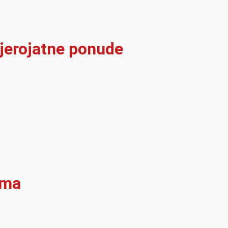
vjerojatne ponude
ama