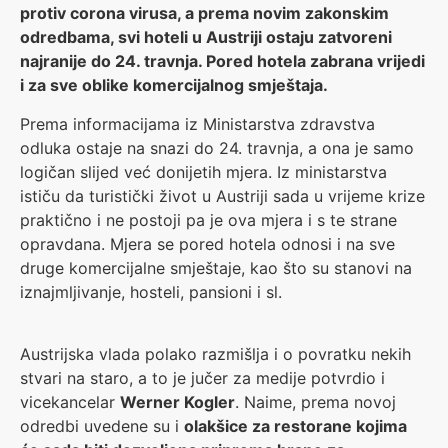
protiv corona virusa, a prema novim zakonskim
odredbama, svi hoteli u Austriji ostaju zatvoreni
najranije do 24. travnja. Pored hotela zabrana vrijedi
i za sve oblike komercijalnog smještaja.
Prema informacijama iz Ministarstva zdravstva
odluka ostaje na snazi do 24. travnja, a ona je samo
logičan slijed već donijetih mjera. Iz ministarstva
ističu da turistički život u Austriji sada u vrijeme krize
praktično i ne postoji pa je ova mjera i s te strane
opravdana. Mjera se pored hotela odnosi i na sve
druge komercijalne smještaje, kao što su stanovi na
iznajmljivanje, hosteli, pansioni i sl.
Austrijska vlada polako razmišlja i o povratku nekih
stvari na staro, a to je jučer za medije potvrdio i
vicekancelar
Werner Kogler
. Naime, prema novoj
odredbi uvedene su i
olakšice za restorane kojima