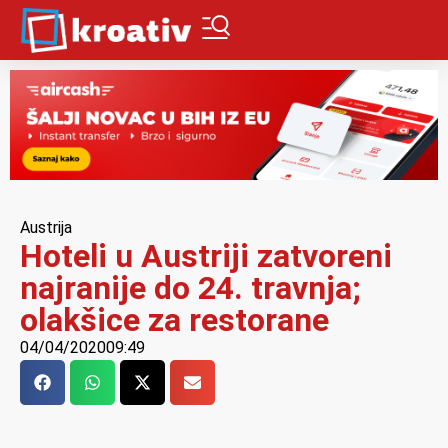
Austrija
Hoteli u Austriji zatvoreni
najranije do 24. travnja;
olakšice za restorane
04/04/2020
09:49