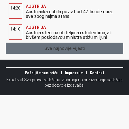
AUSTRIJA
14:20
Austrijanka dobila povrat od 42 tisuće eura,
sve zbog najma stana
AUSTRIJA
14:10
Austrija štedi na obiteljima i studentima, ali
bivšem poslodavcu ministra stižu milijuni
Sve najnovije vijesti
Pošaljite nam priču
Impressum
Kontakt
Kroativ.at Sva prava zadržana. Zabranjeno preuzimanje sadržaja
bez dozvole izdavača.