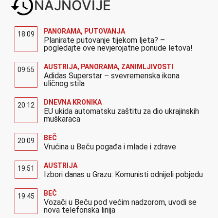
NAJNOVIJE
PANORAMA
,
PUTOVANJA
18:09
Planirate putovanje tijekom ljeta? –
pogledajte ove nevjerojatne ponude letova!
AUSTRIJA
,
PANORAMA
,
ZANIMLJIVOSTI
09:55
Adidas Superstar – svevremenska ikona
uličnog stila
DNEVNA KRONIKA
20:12
EU ukida automatsku zaštitu za dio ukrajinskih
muškaraca
BEČ
20:09
Vrućina u Beču pogađa i mlade i zdrave
AUSTRIJA
19:51
Izbori danas u Grazu: Komunisti odnijeli pobjedu
BEČ
19:45
Vozači u Beču pod većim nadzorom, uvodi se
nova telefonska linija