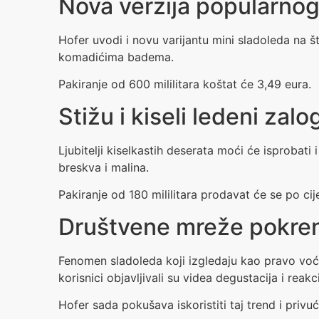
Nova verzija popularnog
Hofer uvodi i novu varijantu mini sladoleda na š
komadićima badema.
Pakiranje od 600 mililitara koštat će 3,49 eura.
Stižu i kiseli ledeni zalog
Ljubitelji kiselkastih deserata moći će isprobat
breskva i malina.
Pakiranje od 180 mililitara prodavat će se po cij
Društvene mreže pokren
Fenomen sladoleda koji izgledaju kao pravo voće
korisnici objavljivali su videa degustacija i reak
Hofer sada pokušava iskoristiti taj trend i pri