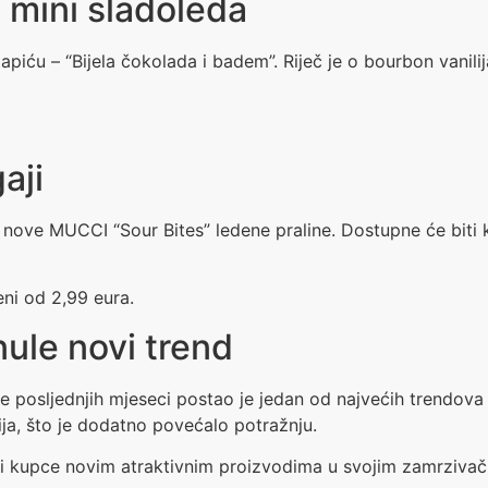
 mini sladoleda
tapiću – “Bijela čokolada i badem”. Riječ je o bourbon vani
aji
i i nove MUCCI “Sour Bites” ledene praline. Dostupne će biti
eni od 2,99 eura.
ule novi trend
 posljednjih mjeseci postao je jedan od najvećih trendova 
cija, što je dodatno povećalo potražnju.
vući kupce novim atraktivnim proizvodima u svojim zamrzivač