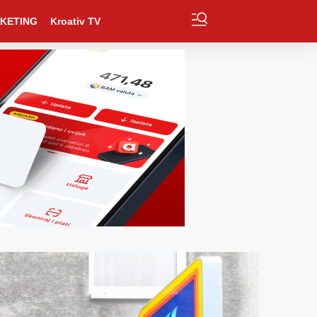
KETING
Kroativ TV