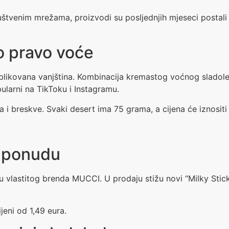
ruštvenim mrežama, proizvodi su posljednjih mjeseci postali
o pravo voće
oblikovana vanjština. Kombinacija kremastog voćnog sladole
larni na TikToku i Instagramu.
 i breskve. Svaki desert ima 75 grama, a cijena će iznosit
I ponudu
du vlastitog brenda MUCCI. U prodaju stižu novi “Milky Stic
eni od 1,49 eura.