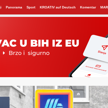
i
Panorama
Sport
KROATIV auf Deutsch
Komentar
MAR