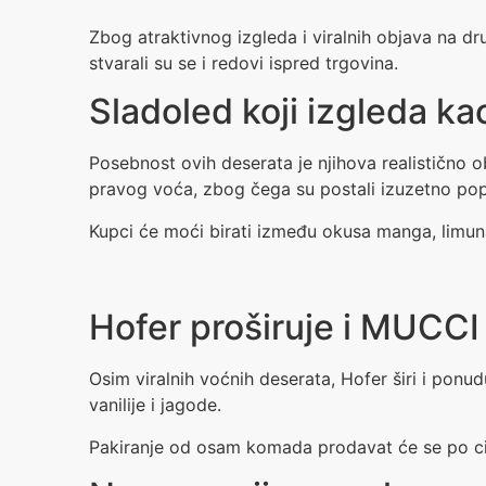
Zbog atraktivnog izgleda i viralnih objava na d
stvarali su se i redovi ispred trgovina.
Sladoled koji izgleda ka
Posebnost ovih deserata je njihova realistično 
pravog voća, zbog čega su postali izuzetno popu
Kupci će moći birati između okusa manga, limuna
Hofer proširuje i MUCC
Osim viralnih voćnih deserata, Hofer širi i ponu
vanilije i jagode.
Pakiranje od osam komada prodavat će se po cij