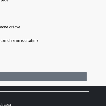
zljede
sjedne države
i samohranim roditeljima
zdavača.