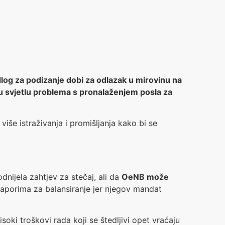
log za podizanje dobi za odlazak u mirovinu na
 u svjetlu problema s pronalaženjem posla za
 više istraživanja i promišljanja kako bi se
nijela zahtjev za stečaj, ali da
OeNB može
 naporima za balansiranje jer njegov mandat
soki troškovi rada koji se štedljivi opet vraćaju