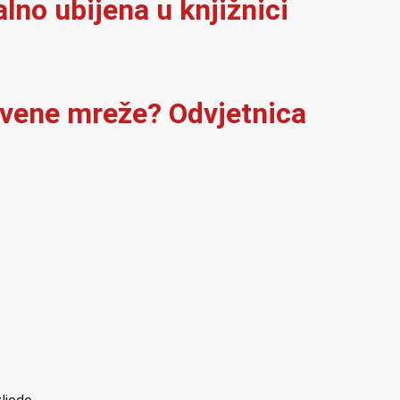
alno ubijena u knjižnici
štvene mreže? Odvjetnica