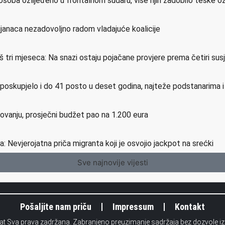
osoba ozlijeđeno u frontalnom sudaru, više njih zadobilo teške o
ijanaca nezadovoljno radom vladajuće koalicije
još tri mjeseca: Na snazi ostaju pojačane provjere prema četiri su
e poskupjelo i do 41 posto u deset godina, najteže podstanarima 
etovanju, prosječni budžet pao na 1.200 eura
a: Nevjerojatna priča migranta koji je osvojio jackpot na srećki
Sve najnovije vijesti
Pošaljite nam priču
Impressum
Kontakt
.at Sva prava zadržana. Zabranjeno preuzimanje sadržaja bez dozvole i