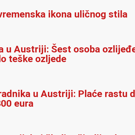
vremenska ikona uličnog stila
u Austriji: Šest osoba ozlijeđ
lo teške ozljede
adnika u Austriji: Plaće rastu d
300 eura