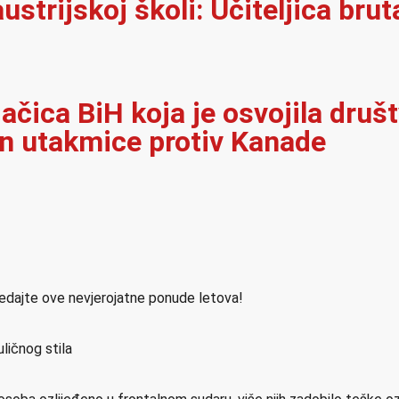
ustrijskoj školi: Učiteljica brut
jačica BiH koja je osvojila dru
on utakmice protiv Kanade
ledajte ove nevjerojatne ponude letova!
ličnog stila