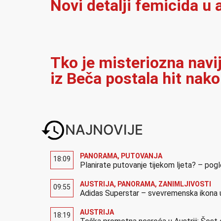
Novi detalji femicida u a
Tko je misteriozna navi
iz Beča postala hit nak
NAJNOVIJE
PANORAMA
,
PUTOVANJA
18:09
Planirate putovanje tijekom ljeta? – pog
AUSTRIJA
,
PANORAMA
,
ZANIMLJIVOSTI
09:55
Adidas Superstar – svevremenska ikona u
AUSTRIJA
18:19