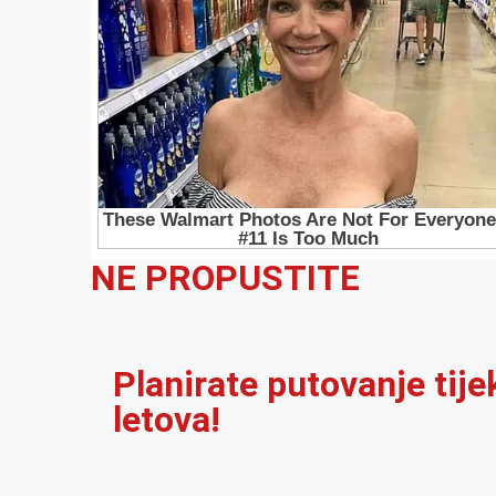
NE PROPUSTITE
Planirate putovanje tij
letova!