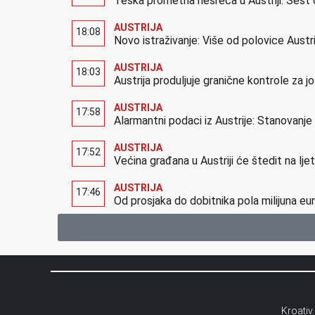
Teška prometna nesreća u Austriji: Šest 
AUSTRIJA
18:08
Novo istraživanje: Više od polovice Austr
AUSTRIJA
18:03
Austrija produljuje granične kontrole za 
AUSTRIJA
17:58
Alarmantni podaci iz Austrije: Stanovanj
AUSTRIJA
17:52
Većina građana u Austriji će štedit na lj
AUSTRIJA
17:46
Od prosjaka do dobitnika pola milijuna eur
Kroativ