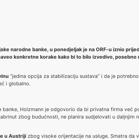
ke narodne banke, u ponedjeljak je na ORF-u iznio prijed
naveo konkretne korake kako bi to bilo izvedivo, posebno
vinu
“jedina opcija za stabilizaciju sustava” i da je potrebno
eć i globalno.
e banke, Holzmann je odgovorio da bi privatna firma već pod
 zabrinut zbog budućnosti, ne planira sudjelovati u daljnjim
je u Austriji
zbog visoke orijentacije na usluge. Smatra da vi