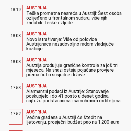
AUSTRIJA
18:19
Teška prometna nesreća u Austriji: Šest osoba
ozlijeđeno u frontalnom sudaru, više njih
zadobilo teške ozljede
AUSTRIJA
18:08
Novo istraživanje: Više od polovice
Austrijanaca nezadovoljno radom vladajuće
koalicije
AUSTRIJA
18:03
Austrija produljuje granične kontrole za još tri
mjeseca: Na snazi ostaju pojačane provjere
prema četiri susjedne države
AUSTRIJA
17:58
Alarmantni podaci iz Austrije: Stanovanje
poskupjelo i do 41 posto u deset godina,
najteže podstanarima i samohranim roditeljima
AUSTRIJA
17:52
Većina građana u Austriji će štedit na
ljetovanju, prosječni budžet pao na 1.200 eura