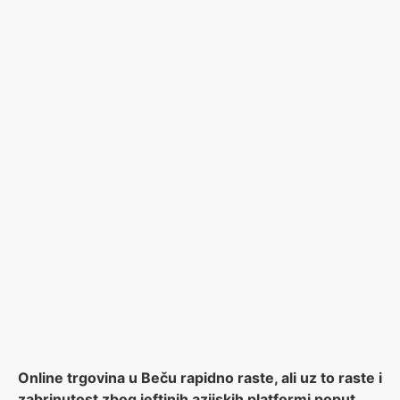
Online trgovina u Beču rapidno raste, ali uz to raste i
zabrinutost zbog jeftinih azijskih platformi poput