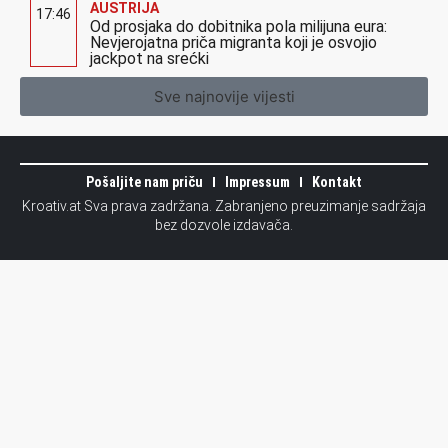
AUSTRIJA
17:46
Od prosjaka do dobitnika pola milijuna eura:
Nevjerojatna priča migranta koji je osvojio
jackpot na srećki
Sve najnovije vijesti
Pošaljite nam priču
Impressum
Kontakt
Kroativ.at Sva prava zadržana. Zabranjeno preuzimanje sadržaja
bez dozvole izdavača.