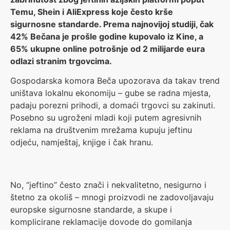
Temu, Shein i AliExpress koje često krše
sigurnosne standarde. Prema najnovijoj studiji, čak
42% Bečana je prošle godine kupovalo iz Kine, a
65% ukupne online potrošnje od 2 milijarde eura
odlazi stranim trgovcima.
Gospodarska komora Beča upozorava da takav trend
uništava lokalnu ekonomiju – gube se radna mjesta,
padaju porezni prihodi, a domaći trgovci su zakinuti.
Posebno su ugroženi mladi koji putem agresivnih
reklama na društvenim mrežama kupuju jeftinu
odjeću, namještaj, knjige i čak hranu.
No, “jeftino” često znači i nekvalitetno, nesigurno i
štetno za okoliš – mnogi proizvodi ne zadovoljavaju
europske sigurnosne standarde, a skupe i
komplicirane reklamacije dovode do gomilanja