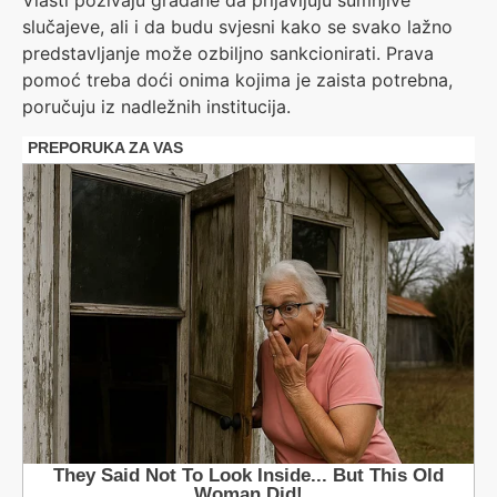
Vlasti pozivaju građane da prijavljuju sumnjive
slučajeve, ali i da budu svjesni kako se svako lažno
predstavljanje može ozbiljno sankcionirati. Prava
pomoć treba doći onima kojima je zaista potrebna,
poručuju iz nadležnih institucija.