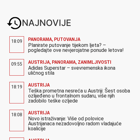
NAJNOVIJE
PANORAMA
,
PUTOVANJA
18:09
Planirate putovanje tijekom ljeta? –
pogledajte ove nevjerojatne ponude letova!
AUSTRIJA
,
PANORAMA
,
ZANIMLJIVOSTI
09:55
Adidas Superstar – svevremenska ikona
uličnog stila
AUSTRIJA
18:19
Teška prometna nesreća u Austriji: Šest osoba
ozlijeđeno u frontalnom sudaru, više njih
zadobilo teške ozljede
AUSTRIJA
18:08
Novo istraživanje: Više od polovice
Austrijanaca nezadovoljno radom vladajuće
koalicije