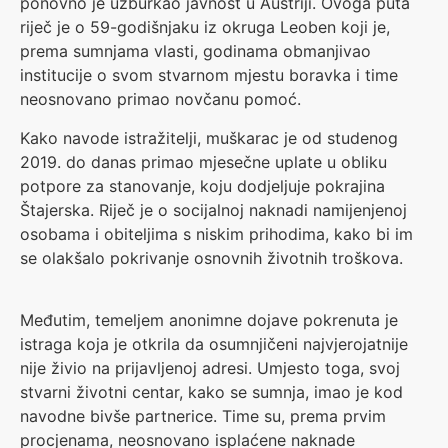
ponovno je uzburkao javnost u Austriji. Ovoga puta
riječ je o 59-godišnjaku iz okruga Leoben koji je,
prema sumnjama vlasti, godinama obmanjivao
institucije o svom stvarnom mjestu boravka i time
neosnovano primao novčanu pomoć.
Kako navode istražitelji, muškarac je od studenog
2019. do danas primao mjesečne uplate u obliku
potpore za stanovanje, koju dodjeljuje pokrajina
Štajerska. Riječ je o socijalnoj naknadi namijenjenoj
osobama i obiteljima s niskim prihodima, kako bi im
se olakšalo pokrivanje osnovnih životnih troškova.
Međutim, temeljem anonimne dojave pokrenuta je
istraga koja je otkrila da osumnjičeni najvjerojatnije
nije živio na prijavljenoj adresi. Umjesto toga, svoj
stvarni životni centar, kako se sumnja, imao je kod
navodne bivše partnerice. Time su, prema prvim
procjenama, neosnovano isplaćene naknade