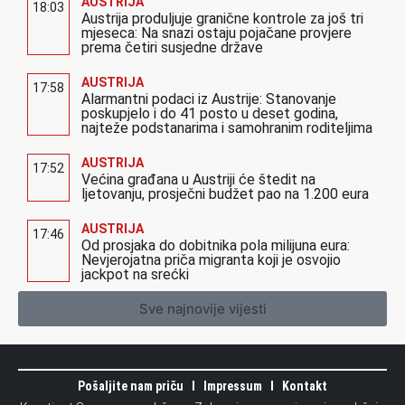
AUSTRIJA
18:03
Austrija produljuje granične kontrole za još tri
mjeseca: Na snazi ostaju pojačane provjere
prema četiri susjedne države
AUSTRIJA
17:58
Alarmantni podaci iz Austrije: Stanovanje
poskupjelo i do 41 posto u deset godina,
najteže podstanarima i samohranim roditeljima
AUSTRIJA
17:52
Većina građana u Austriji će štedit na
ljetovanju, prosječni budžet pao na 1.200 eura
AUSTRIJA
17:46
Od prosjaka do dobitnika pola milijuna eura:
Nevjerojatna priča migranta koji je osvojio
jackpot na srećki
Sve najnovije vijesti
Pošaljite nam priču
Impressum
Kontakt