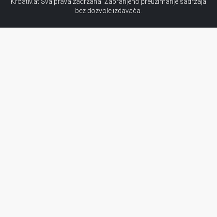
Kroativ.at Sva prava zadržana. Zabranjeno preuzimanje sadržaja
bez dozvole izdavača.