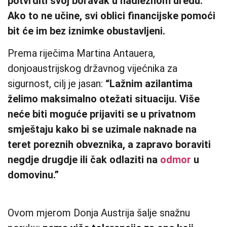
potvrditi svoj boravak u nadležnom uredu.
Ako to ne učine, svi oblici financijske pomoći
bit će im bez iznimke obustavljeni.
Prema riječima Martina Antauera,
donjoaustrijskog državnog vijećnika za
sigurnost, cilj je jasan:
“Lažnim azilantima
želimo maksimalno otežati situaciju. Više
neće biti moguće prijaviti se u privatnom
smještaju kako bi se uzimale naknade na
teret poreznih obveznika, a zapravo boraviti
negdje drugdje ili čak odlaziti na
odmor
u
domovinu.”
Ovom mjerom Donja Austrija šalje snažnu