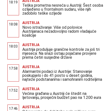
AUSTRIJA
18:19
Teška prometna nesreća u Austriji: Šest osoba
ozlijeđeno u frontalnom sudaru, više njih
zadobilo teške ozljede
AUSTRIJA
18:08
Novo istraživanje: Više od polovice
Austrijanaca nezadovoljno radom vladajuće
koalicije
AUSTRIJA
18:03
Austrija produljuje granične kontrole za još tri
mjeseca: Na snazi ostaju pojačane provjere
prema četiri susjedne države
AUSTRIJA
17:58
Alarmantni podaci iz Austrije: Stanovanje
poskupjelo i do 41 posto u deset godina,
najteže podstanarima i samohranim roditeljima
AUSTRIJA
17:52
Većina građana u Austriji će štedit na
ljetovanju, prosječni budžet pao na 1.200 eura
AUSTRIJA
17:46