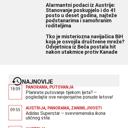
Alarmantni podaci iz Austrije:
Stanovanje poskupjelo i do 41
posto u deset godina, najteže
podstanarima i samohranim
roditeljima
Tko je misteriozna navijačica BiH
koja je osvojila društvene mreže?
Odvjetnica iz Beča postala hit
nakon utakmice protiv Kanade
NAJNOVIJE
PANORAMA
,
PUTOVANJA
18:09
Planirate putovanje tijekom ljeta? –
pogledajte ove nevjerojatne ponude letova!
AUSTRIJA
,
PANORAMA
,
ZANIMLJIVOSTI
09:55
Adidas Superstar – svevremenska ikona
uličnog stila