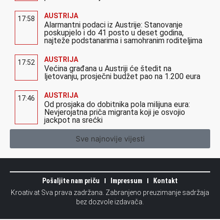
AUSTRIJA
17:58
Alarmantni podaci iz Austrije: Stanovanje
poskupjelo i do 41 posto u deset godina,
najteže podstanarima i samohranim roditeljima
AUSTRIJA
17:52
Većina građana u Austriji će štedit na
ljetovanju, prosječni budžet pao na 1.200 eura
AUSTRIJA
17:46
Od prosjaka do dobitnika pola milijuna eura:
Nevjerojatna priča migranta koji je osvojio
jackpot na srećki
Sve najnovije vijesti
Pošaljite nam priču
Impressum
Kontakt
Kroativ.at Sva prava zadržana. Zabranjeno preuzimanje sadržaja
bez dozvole izdavača.