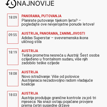
NAJNOVIJE
PANORAMA
,
PUTOVANJA
18:09
Planirate putovanje tijekom ljeta? –
pogledajte ove nevjerojatne ponude letova!
AUSTRIJA
,
PANORAMA
,
ZANIMLJIVOSTI
09:55
Adidas Superstar – svevremenska ikona
uličnog stila
AUSTRIJA
18:19
Teška prometna nesreća u Austriji: Šest osoba
ozlijeđeno u frontalnom sudaru, više njih
zadobilo teške ozljede
AUSTRIJA
18:08
Novo istraživanje: Više od polovice
Austrijanaca nezadovoljno radom vladajuće
koalicije
AUSTRIJA
18:03
Austrija produljuje granične kontrole za još tri
mjeseca: Na snazi ostaju pojačane provjere
prema četiri susjedne države