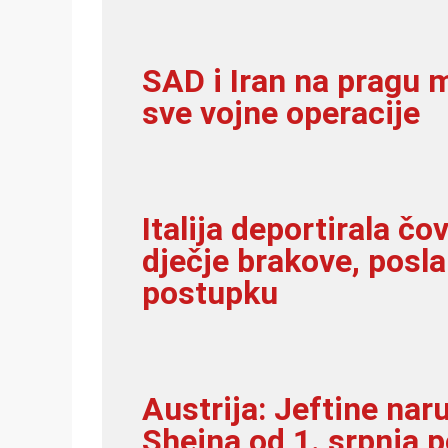
SAD i Iran na pragu 
sve vojne operacije
Italija deportirala čo
dječje brakove, posl
postupku
Austrija: Jeftine nar
Sheina od 1. srpnja p