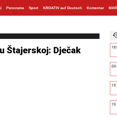
i
Panorama
Sport
KROATIV auf Deutsch
Komentar
MAR
 u Štajerskoj: Dječak
18
09
19
19