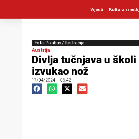
Vijesti
Kultura i medij
Foto: Pixabay / Ilustracija
Austrija
Divlja tučnjava u školi
izvukao nož
17/04/2024
06:42