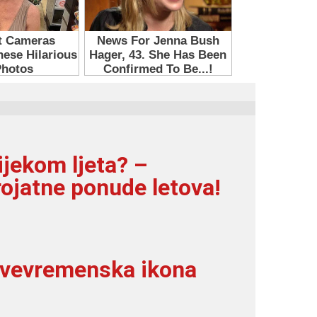
ijekom ljeta? –
rojatne ponude letova!
svevremenska ikona