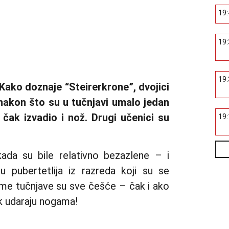
19
19
19
ako doznaje “Steirerkrone”, dvojici
 nakon što su u tučnjavi umalo jedan
 čak izvadio i nož. Drugi učenici su
19
ada su bile relativno bezazlene – i
 pubertetlija iz razreda koji su se
jeme tučnjave su sve češće – čak i ako
jek udaraju nogama!