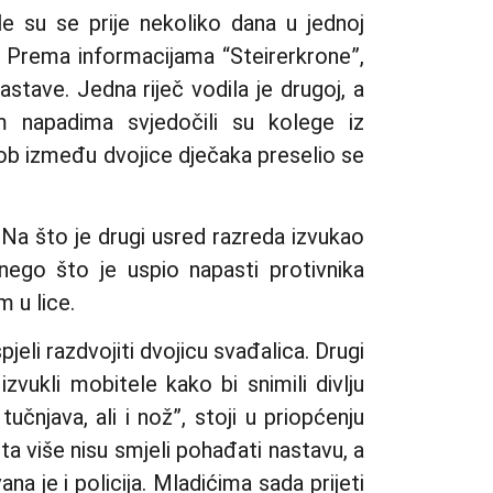
e su se prije nekoliko dana u jednoj
i. Prema informacijama “Steirerkrone”,
tave. Jedna riječ vodila je drugoj, a
m napadima svjedočili su kolege iz
ukob između dvojice dječaka preselio se
 Na što je drugi usred razreda izvukao
 nego što je uspio napasti protivnika
 u lice.
pjeli razdvojiti dvojicu svađalica. Drugi
 izvukli mobitele kako bi snimili divlju
čnjava, ali i nož”, stoji u priopćenju
ta više nisu smjeli pohađati nastavu, a
ana je i policija. Mladićima sada prijeti