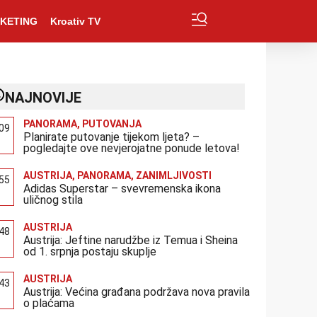
KETING
Kroativ TV
NAJNOVIJE
PANORAMA
,
PUTOVANJA
:09
Planirate putovanje tijekom ljeta? –
pogledajte ove nevjerojatne ponude letova!
AUSTRIJA
,
PANORAMA
,
ZANIMLJIVOSTI
:55
Adidas Superstar – svevremenska ikona
uličnog stila
AUSTRIJA
:48
Austrija: Jeftine narudžbe iz Temua i Sheina
od 1. srpnja postaju skuplje
AUSTRIJA
:43
Austrija: Većina građana podržava nova pravila
o plaćama