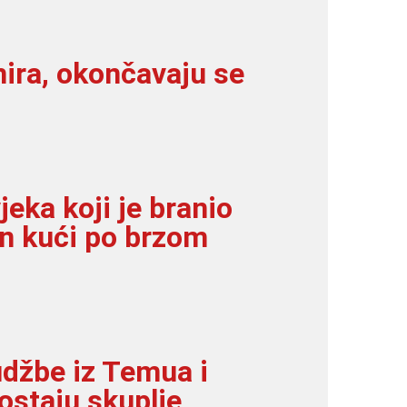
mira, okončavaju se
vjeka koji je branio
an kući po brzom
udžbe iz Temua i
ostaju skuplje