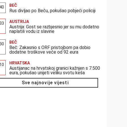
BEČ
:40
Rus divljao po Beču, pokušao pobjeći policiji
AUSTRIJA
:33
Austrija: Gost se razbjesnio jer su mu dodatno
naplatili vodu iz slavine
BEČ
:30
Beč: Zakasnio s ORF pristojbom pa dobio
dodatne troškove veće od 92 eura
HRVATSKA
:10
Austijanac na hrvatskoj granici kažnjen s 7.500
eura, pokušao unijeti veliku svotu keša
Sve najnovije vijesti