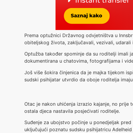
Prema optužnici Državnog odvjetništva u Innsbruc
obiteljskog života, zaključavali, vezivali, udara
Optužba također spominje da su roditelji imali j
dokumentirana u chatovima, fotografijama i vid
Još više šokira činjenica da je majka tijekom ispi
sudski psihijatar utvrdio da oboje roditelja i
Otac je nakon uhićenja izrazio kajanje, no prije
ostala djeca nastavila posjećivati roditelje.
Suđenje za ubojstvo počinje u ponedjeljak pred
uključujući poznatu sudsku psihijatricu Adelheid