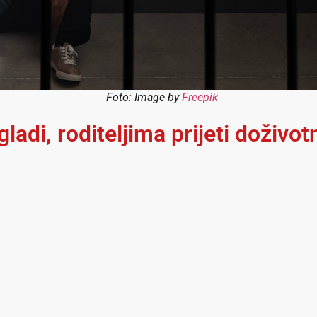
Foto: Image by
Freepik
gladi, roditeljima prijeti doživot