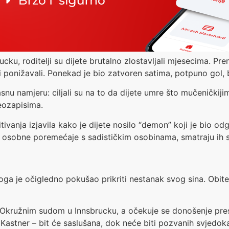
ku, roditelji su dijete brutalno zlostavljali mjesecima. Pr
li i ponižavali. Ponekad je bio zatvoren satima, potpuno gol, 
asnu namjeru: ciljali su na to da dijete umre što mučeničkij
eozapisima.
tivanja izjavila kako je dijete nosilo “demon” koji je bio od
maju osobne poremećaje s sadističkim osobinama, smatraju i
 toga je očigledno pokušao prikriti nestanak svog sina. Obit
 Okružnim sudom u Innsbrucku, a očekuje se donošenje pres
 Kastner – bit će saslušana, dok neće biti pozvanih svjedok