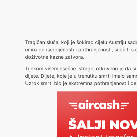
Tragičan slučaj koji je šokirao cijelu Austriju sa
umro od iscrpljenosti i pothranjenosti, suočit
doživotne kazne zatvora.
Tijekom višemjesečne istrage, otkriveno je da su ro
dijete. Dijete, koje je u trenutku smrti imalo s
Uzrok smrti bio je ekstremna pothranjenost i deh