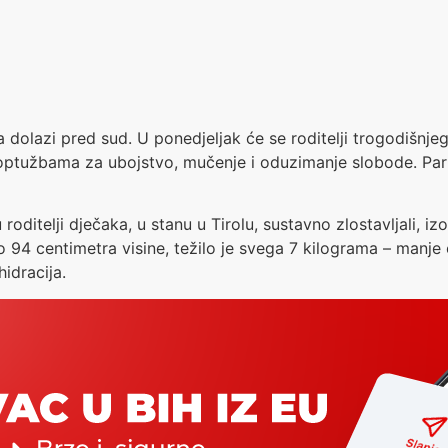
da dolazi pred sud. U ponedjeljak će se roditelji trogodišnje
i s optužbama za ubojstvo, mučenje i oduzimanje slobode. 
ditelji dječaka, u stanu u Tirolu, sustavno zlostavljali, izol
amo 94 centimetra visine, težilo je svega 7 kilograma – manj
idracija.