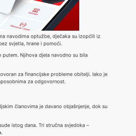
ema navodima optužbe, dječaka su izopćili iz
bez svjetla, hrane i pomoći.
im putem. Njihova djela navodno su bila
govoran za financijske probleme obitelji. Iako je
h sposobnima za odgovornost.
eljskim članovima je davano objašnjenje, dok su
ude istog dana. Tri stručna svjedoka –
a.