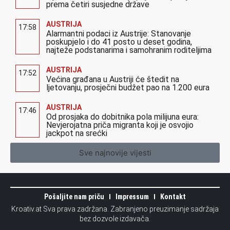
prema četiri susjedne države
AUSTRIJA
17:58
Alarmantni podaci iz Austrije: Stanovanje
poskupjelo i do 41 posto u deset godina,
najteže podstanarima i samohranim roditeljima
AUSTRIJA
17:52
Većina građana u Austriji će štedit na
ljetovanju, prosječni budžet pao na 1.200 eura
AUSTRIJA
17:46
Od prosjaka do dobitnika pola milijuna eura:
Nevjerojatna priča migranta koji je osvojio
jackpot na srećki
Sve najnovije vijesti
Pošaljite nam priču
Impressum
Kontakt
Kroativ.at Sva prava zadržana. Zabranjeno preuzimanje sadržaja
bez dozvole izdavača.