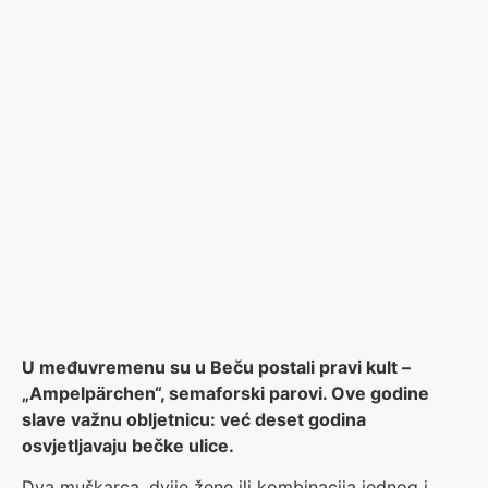
U međuvremenu su u Beču postali pravi kult –
„Ampelpärchen“, semaforski parovi. Ove godine
slave važnu obljetnicu: već deset godina
osvjetljavaju bečke ulice.
Dva muškarca, dvije žene ili kombinacija jednog i