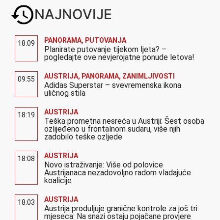
NAJNOVIJE
PANORAMA
,
PUTOVANJA
18:09
Planirate putovanje tijekom ljeta? –
pogledajte ove nevjerojatne ponude letova!
AUSTRIJA
,
PANORAMA
,
ZANIMLJIVOSTI
09:55
Adidas Superstar – svevremenska ikona
uličnog stila
AUSTRIJA
18:19
Teška prometna nesreća u Austriji: Šest osoba
ozlijeđeno u frontalnom sudaru, više njih
zadobilo teške ozljede
AUSTRIJA
18:08
Novo istraživanje: Više od polovice
Austrijanaca nezadovoljno radom vladajuće
koalicije
AUSTRIJA
18:03
Austrija produljuje granične kontrole za još tri
mjeseca: Na snazi ostaju pojačane provjere