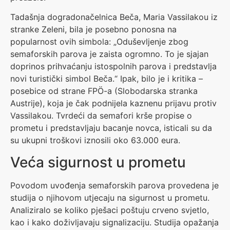
Tadašnja dogradonačelnica Beča, Maria Vassilakou iz
stranke Zeleni, bila je posebno ponosna na
popularnost ovih simbola: „Oduševljenje zbog
semaforskih parova je zaista ogromno. To je sjajan
doprinos prihvaćanju istospolnih parova i predstavlja
novi turistički simbol Beča.“ Ipak, bilo je i kritika –
posebice od strane FPÖ-a (Slobodarska stranka
Austrije), koja je čak podnijela kaznenu prijavu protiv
Vassilakou. Tvrdeći da semafori krše propise o
prometu i predstavljaju bacanje novca, isticali su da
su ukupni troškovi iznosili oko 63.000 eura.
Veća sigurnost u prometu
Povodom uvođenja semaforskih parova provedena je
studija o njihovom utjecaju na sigurnost u prometu.
Analiziralo se koliko pješaci poštuju crveno svjetlo,
kao i kako doživljavaju signalizaciju. Studija opažanja