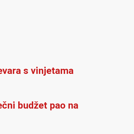
evara s vinjetama
ječni budžet pao na