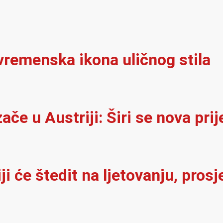
vremenska ikona uličnog stila
e u Austriji: Širi se nova prij
i će štedit na ljetovanju, pros