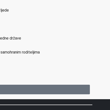
zljede
sjedne države
i samohranim roditeljima