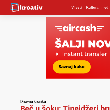
Vijesti
Kultura i medij
Dnevna kronika
Beč u šoku: Tinejdžeri br