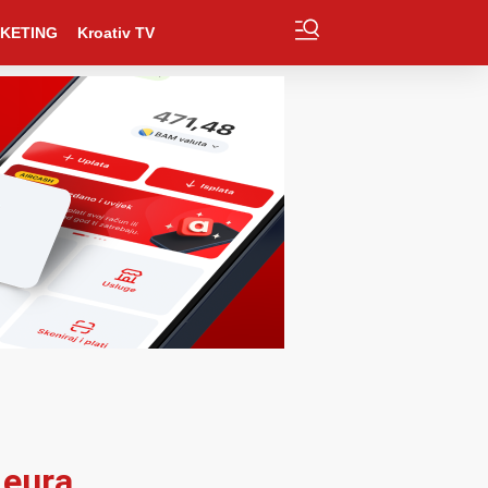
KETING
Kroativ TV
 eura