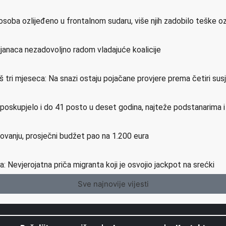
osoba ozlijeđeno u frontalnom sudaru, više njih zadobilo teške o
ijanaca nezadovoljno radom vladajuće koalicije
još tri mjeseca: Na snazi ostaju pojačane provjere prema četiri su
e poskupjelo i do 41 posto u deset godina, najteže podstanarima 
etovanju, prosječni budžet pao na 1.200 eura
a: Nevjerojatna priča migranta koji je osvojio jackpot na srećki
Sve najnovije vijesti