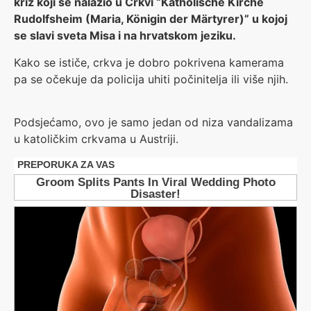
križ koji se nalazio u Crkvi “Katholische Kirche
Rudolfsheim (Maria, Königin der Märtyrer)” u kojoj
se slavi sveta Misa i na hrvatskom jeziku.
Kako se ističe, crkva je dobro pokrivena kamerama
pa se očekuje da policija uhiti počinitelja ili više njih.
Podsjećamo, ovo je samo jedan od niza vandalizama
u katoličkim crkvama u Austriji.