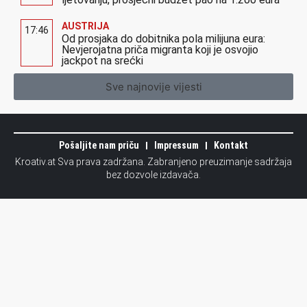
AUSTRIJA
17:46
Od prosjaka do dobitnika pola milijuna eura:
Nevjerojatna priča migranta koji je osvojio
jackpot na srećki
Sve najnovije vijesti
Pošaljite nam priču
Impressum
Kontakt
Kroativ.at Sva prava zadržana. Zabranjeno preuzimanje sadržaja
bez dozvole izdavača.