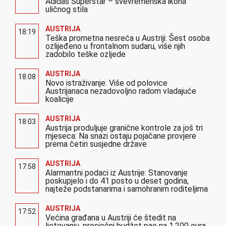
Adidas Superstar – svevremenska ikona
uličnog stila
AUSTRIJA
18:19
Teška prometna nesreća u Austriji: Šest osoba
ozlijeđeno u frontalnom sudaru, više njih
zadobilo teške ozljede
AUSTRIJA
18:08
Novo istraživanje: Više od polovice
Austrijanaca nezadovoljno radom vladajuće
koalicije
AUSTRIJA
18:03
Austrija produljuje granične kontrole za još tri
mjeseca: Na snazi ostaju pojačane provjere
prema četiri susjedne države
AUSTRIJA
17:58
Alarmantni podaci iz Austrije: Stanovanje
poskupjelo i do 41 posto u deset godina,
najteže podstanarima i samohranim roditeljima
AUSTRIJA
17:52
Većina građana u Austriji će štedit na
ljetovanju, prosječni budžet pao na 1.200 eura