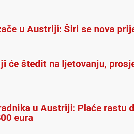
e u Austriji: Širi se nova prij
i će štedit na ljetovanju, pros
adnika u Austriji: Plaće rastu d
300 eura