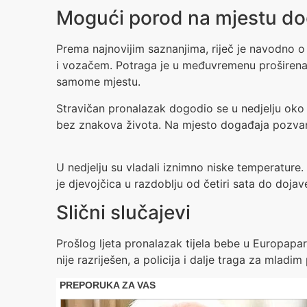
Mogući porod na mjestu d
Prema najnovijim saznanjima, riječ je navodno o r
i vozačem. Potraga je u međuvremenu proširena 
samome mjestu.
Stravičan pronalazak dogodio se u nedjelju oko 1
bez znakova života. Na mjesto događaja pozvan j
U nedjelju su vladali iznimno niske temperature
je djevojčica u razdoblju od četiri sata do doja
Slični slučajevi
Prošlog ljeta pronalazak tijela bebe u Europapar
nije razriješen, a policija i dalje traga za mla