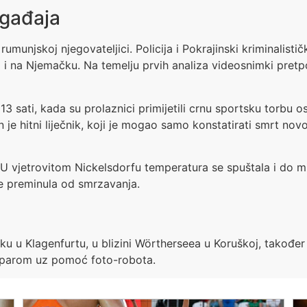
ogađaja
umunjskoj njegovateljici. Policija i Pokrajinski kriminalist
i na Njemačku. Na temelju prvih analiza videosnimki pretp
3 sati, kada su prolaznici primijetili crnu sportsku torbu o
e hitni liječnik, koji je mogao samo konstatirati smrt nov
. U vjetrovitom Nickelsdorfu temperatura se spuštala i do m
ve preminula od smrzavanja.
ku u Klagenfurtu, u blizini Wörtherseea u Koruškoj, također 
dim parom uz pomoć foto-robota.