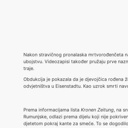
Nakon stravičnog pronalaska mrtvorođenčeta na gr
ubojstvu. Videozapisi također pružaju prve naz
traje.
Obdukcija je pokazala da je djevojčica rođena ži
odvjetništva u Eisenstadtu. Kao uzrok smrti nav
Prema informacijama lista
Kronen Zeitung
, na s
Rumunjske, odlazi prema dijelu koji nije pokriv
djetetom pokraj kante za smeće. To se dogodilo 