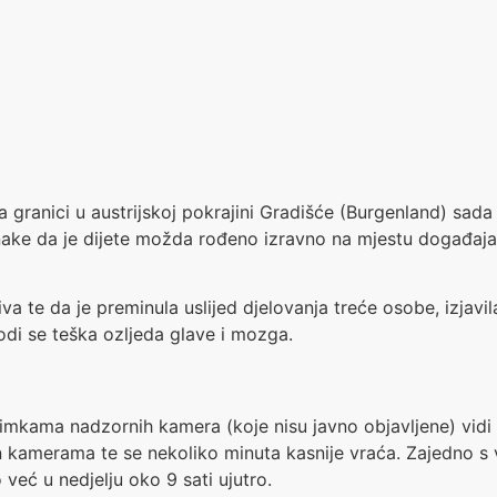
anici u austrijskoj pokrajini Gradišće (Burgenland) sada su
nake da je dijete možda rođeno izravno na mjestu događaja
va te da je preminula uslijed djelovanja treće osobe, izjav
odi se teška ozljeda glave i mozga.
nimkama nadzornih kamera (koje nisu javno objavljene) vidi 
en kamerama te se nekoliko minuta kasnije vraća. Zajedno 
već u nedjelju oko 9 sati ujutro.