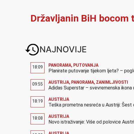
Državljanin BiH bocom t
NAJNOVIJE
PANORAMA
,
PUTOVANJA
18:09
Planirate putovanje tijekom ljeta? – pog
AUSTRIJA
,
PANORAMA
,
ZANIMLJIVOSTI
09:55
Adidas Superstar – svevremenska ikona u
AUSTRIJA
18:19
Teška prometna nesreća u Austriji: Šest 
AUSTRIJA
18:08
Novo istraživanje: Više od polovice Austr
AUSTRIJA