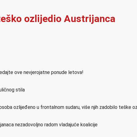
eško ozlijedio Austrijanca
ledajte ove nevjerojatne ponude letova!
ličnog stila
osoba ozlijeđeno u frontalnom sudaru, više njih zadobilo teške o
ijanaca nezadovoljno radom vladajuće koalicije