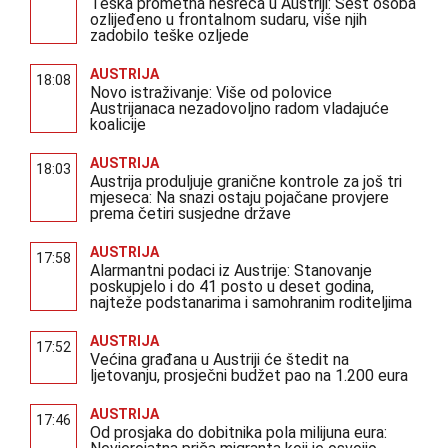
Teška prometna nesreća u Austriji: Šest osoba
ozlijeđeno u frontalnom sudaru, više njih
zadobilo teške ozljede
AUSTRIJA
18:08
Novo istraživanje: Više od polovice
Austrijanaca nezadovoljno radom vladajuće
koalicije
AUSTRIJA
18:03
Austrija produljuje granične kontrole za još tri
mjeseca: Na snazi ostaju pojačane provjere
prema četiri susjedne države
AUSTRIJA
17:58
Alarmantni podaci iz Austrije: Stanovanje
poskupjelo i do 41 posto u deset godina,
najteže podstanarima i samohranim roditeljima
AUSTRIJA
17:52
Većina građana u Austriji će štedit na
ljetovanju, prosječni budžet pao na 1.200 eura
AUSTRIJA
17:46
Od prosjaka do dobitnika pola milijuna eura: