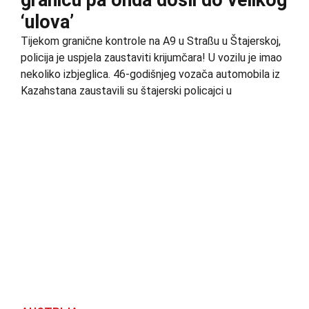
granicu pa onda došli do velikog
‘ulova’
Tijekom granične kontrole na A9 u Straßu u Štajerskoj,
policija je uspjela zaustaviti krijumčara! U vozilu je imao
nekoliko izbjeglica. 46-godišnjeg vozača automobila iz
Kazahstana zaustavili su štajerski policajci u