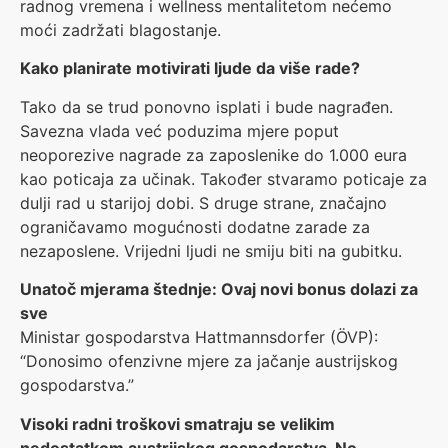
radnog vremena i wellness mentalitetom nećemo
moći zadržati blagostanje.
Kako planirate motivirati ljude da više rade?
Tako da se trud ponovno isplati i bude nagrađen.
Savezna vlada već poduzima mjere poput
neoporezive nagrade za zaposlenike do 1.000 eura
kao poticaja za učinak. Također stvaramo poticaje za
dulji rad u starijoj dobi. S druge strane, značajno
ograničavamo mogućnosti dodatne zarade za
nezaposlene. Vrijedni ljudi ne smiju biti na gubitku.
Unatoč mjerama štednje: Ovaj novi bonus dolazi za
sve
Ministar gospodarstva Hattmannsdorfer (ÖVP):
“Donosimo ofenzivne mjere za jačanje austrijskog
gospodarstva.”
Visoki radni troškovi smatraju se velikim
nedostatkom austrijskog gospodarstva. No