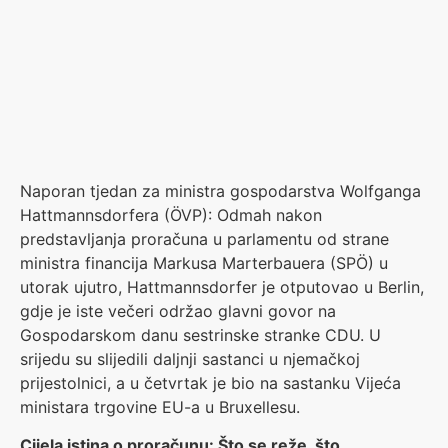
Naporan tjedan za ministra gospodarstva Wolfganga
Hattmannsdorfera (ÖVP): Odmah nakon
predstavljanja proračuna u parlamentu od strane
ministra financija Markusa Marterbauera (SPÖ) u
utorak ujutro, Hattmannsdorfer je otputovao u Berlin,
gdje je iste večeri održao glavni govor na
Gospodarskom danu sestrinske stranke CDU. U
srijedu su slijedili daljnji sastanci u njemačkoj
prijestolnici, a u četvrtak je bio na sastanku Vijeća
ministara trgovine EU-a u Bruxellesu.
Cijela istina o proračunu: Što se reže, što