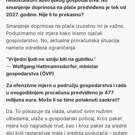
smanjenje doprinosa na plaće predviđeno je tek od
2027. godine. Nije li to prekasno?
Smanjenje doprinosa na plaće izuzetno mi je važno.
Poduzimamo niz mjera kako bismo ojačali
gospodarstvo. No, aktualna proračunska situacija
nameće određena ograničenja.
“Vrijedni ljudi ne smiju biti na gubitku.”
—
Wolfgang Hattmannsdorfer, ministar
gospodarstva (ÖVP)
Za ofenzivne mjere u području gospodarstva i rada
u ovogodišnjem proračunu predviđeno je 477
milijuna eura. Može li se time potaknuti zaokret?
Da. To pokazuje da vlada, unatoč svim nužnim
uštedama, ulaže u gospodarski poticaj. Kroz paket
mjera koji nagrađuje trud, kao i kroz paket za srednji
sloj koji rasterećuje mala i srednja poduzeća – putem