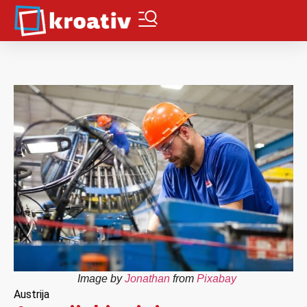
Image by
Jonathan
from
Pixabay
Austrija