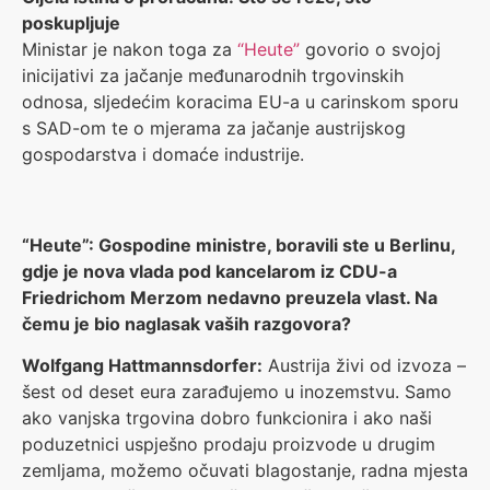
poskupljuje
Ministar je nakon toga za
“Heute”
govorio o svojoj
inicijativi za jačanje međunarodnih trgovinskih
odnosa, sljedećim koracima EU-a u carinskom sporu
s SAD-om te o mjerama za jačanje austrijskog
gospodarstva i domaće industrije.
“Heute”: Gospodine ministre, boravili ste u Berlinu,
gdje je nova vlada pod kancelarom iz CDU-a
Friedrichom Merzom nedavno preuzela vlast. Na
čemu je bio naglasak vaših razgovora?
Wolfgang Hattmannsdorfer:
Austrija živi od izvoza –
šest od deset eura zarađujemo u inozemstvu. Samo
ako vanjska trgovina dobro funkcionira i ako naši
poduzetnici uspješno prodaju proizvode u drugim
zemljama, možemo očuvati blagostanje, radna mjesta