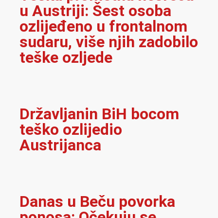
u Austriji: Šest osoba
ozlijeđeno u frontalnom
sudaru, više njih zadobilo
teške ozljede
Državljanin BiH bocom
teško ozlijedio
Austrijanca
Danas u Beču povorka
ponosa: Očekuju se