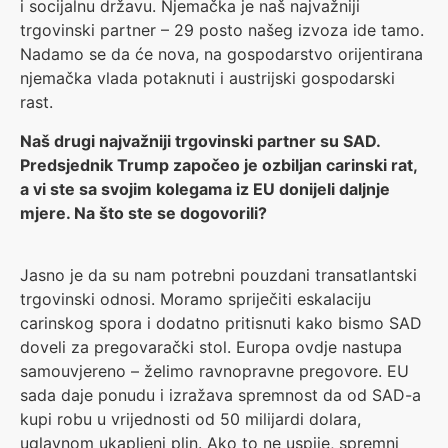
i socijalnu državu. Njemačka je naš najvažniji
trgovinski partner – 29 posto našeg izvoza ide tamo.
Nadamo se da će nova, na gospodarstvo orijentirana
njemačka vlada potaknuti i austrijski gospodarski
rast.
Naš drugi najvažniji trgovinski partner su SAD.
Predsjednik Trump započeo je ozbiljan carinski rat,
a vi ste sa svojim kolegama iz EU donijeli daljnje
mjere. Na što ste se dogovorili?
Jasno je da su nam potrebni pouzdani transatlantski
trgovinski odnosi. Moramo spriječiti eskalaciju
carinskog spora i dodatno pritisnuti kako bismo SAD
doveli za pregovarački stol. Europa ovdje nastupa
samouvjereno – želimo ravnopravne pregovore. EU
sada daje ponudu i izražava spremnost da od SAD-a
kupi robu u vrijednosti od 50 milijardi dolara,
uglavnom ukapljeni plin. Ako to ne uspije, spremni