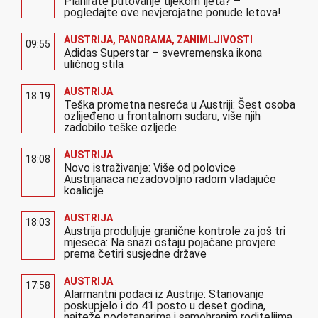
Planirate putovanje tijekom ljeta? –
pogledajte ove nevjerojatne ponude letova!
AUSTRIJA
,
PANORAMA
,
ZANIMLJIVOSTI
09:55
Adidas Superstar – svevremenska ikona
uličnog stila
AUSTRIJA
18:19
Teška prometna nesreća u Austriji: Šest osoba
ozlijeđeno u frontalnom sudaru, više njih
zadobilo teške ozljede
AUSTRIJA
18:08
Novo istraživanje: Više od polovice
Austrijanaca nezadovoljno radom vladajuće
koalicije
AUSTRIJA
18:03
Austrija produljuje granične kontrole za još tri
mjeseca: Na snazi ostaju pojačane provjere
prema četiri susjedne države
AUSTRIJA
17:58
Alarmantni podaci iz Austrije: Stanovanje
poskupjelo i do 41 posto u deset godina,
najteže podstanarima i samohranim roditeljima