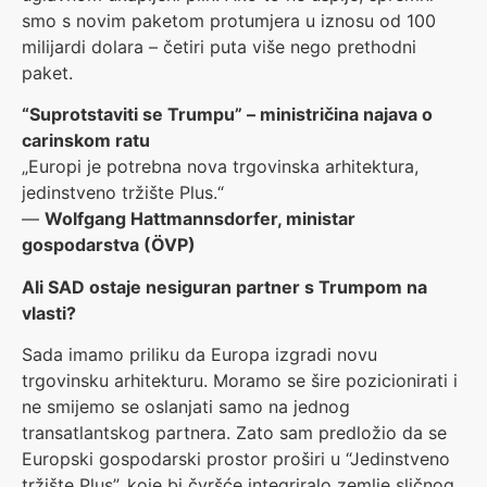
smo s novim paketom protumjera u iznosu od 100
milijardi dolara – četiri puta više nego prethodni
paket.
“Suprotstaviti se Trumpu” – ministričina najava o
carinskom ratu
„Europi je potrebna nova trgovinska arhitektura,
jedinstveno tržište Plus.“
—
Wolfgang Hattmannsdorfer, ministar
gospodarstva (ÖVP)
Ali SAD ostaje nesiguran partner s Trumpom na
vlasti?
Sada imamo priliku da Europa izgradi novu
trgovinsku arhitekturu. Moramo se šire pozicionirati i
ne smijemo se oslanjati samo na jednog
transatlantskog partnera. Zato sam predložio da se
Europski gospodarski prostor proširi u “Jedinstveno
tržište Plus”, koje bi čvršće integriralo zemlje sličnog