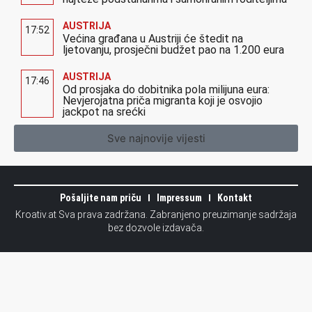
AUSTRIJA
17:52
Većina građana u Austriji će štedit na
ljetovanju, prosječni budžet pao na 1.200 eura
AUSTRIJA
17:46
Od prosjaka do dobitnika pola milijuna eura:
Nevjerojatna priča migranta koji je osvojio
jackpot na srećki
Sve najnovije vijesti
Pošaljite nam priču
Impressum
Kontakt
Kroativ.at Sva prava zadržana. Zabranjeno preuzimanje sadržaja
bez dozvole izdavača.