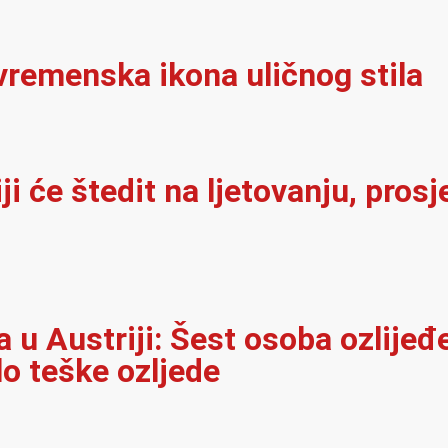
vremenska ikona uličnog stila
i će štedit na ljetovanju, pros
u Austriji: Šest osoba ozlijeđ
lo teške ozljede