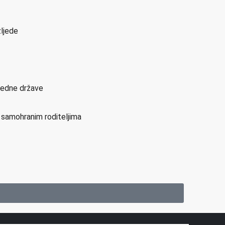
zljede
sjedne države
i samohranim roditeljima