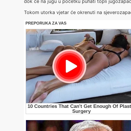
dok će na jugu u početku puhati topli jugozapadn
Tokom utorka vjetar će okrenuti na sjeverozapad