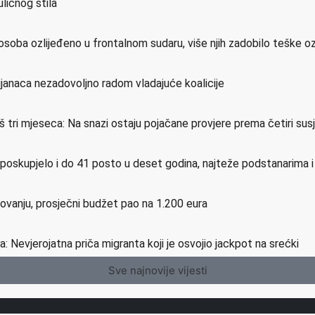
ličnog stila
osoba ozlijeđeno u frontalnom sudaru, više njih zadobilo teške o
ijanaca nezadovoljno radom vladajuće koalicije
još tri mjeseca: Na snazi ostaju pojačane provjere prema četiri su
e poskupjelo i do 41 posto u deset godina, najteže podstanarima 
etovanju, prosječni budžet pao na 1.200 eura
a: Nevjerojatna priča migranta koji je osvojio jackpot na srećki
Sve najnovije vijesti