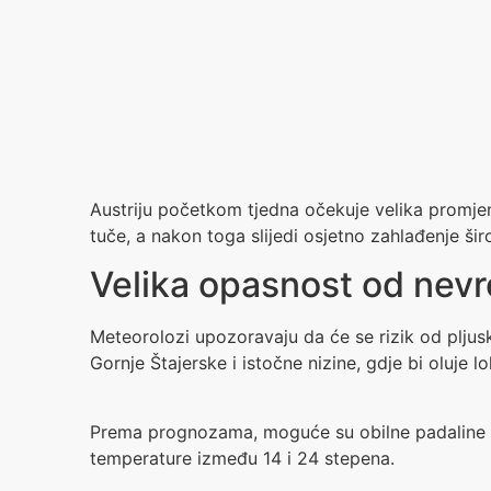
Austriju početkom tjedna očekuje velika promje
tuče, a nakon toga slijedi osjetno zahlađenje ši
Velika opasnost od nev
Meteorolozi upozoravaju da će se rizik od pljus
Gornje Štajerske i istočne nizine, gdje bi oluje l
Prema prognozama, moguće su obilne padaline i t
temperature između 14 i 24 stepena.