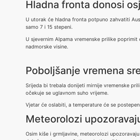
Hladna fronta donosi os
U utorak će hladna fronta potpuno zahvatiti Aust
samo 7 i 15 stepeni.
U sjevernim Alpama vremenske prilike poprimit ć
nadmorske visine.
Poboljšanje vremena s
Srijeda bi trebala donijeti mirnije vremenske pril
očekuje se uglavnom suho vrijeme.
Vjetar će oslabiti, a temperature će se postepeno
Meteorolozi upozoravaju
Osim kiše i grmljavine, meteorolozi upozoravaju 