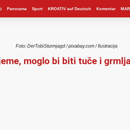
i
Panorama
Sport
KROATIV auf Deutsch
Komentar
MAR
Foto: DerTobiSturmjagd / pixabay.com / Ilustracija
ijeme, moglo bi biti tuče i grml