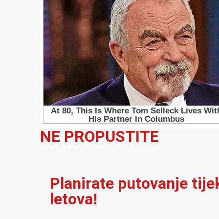
NE PROPUSTITE
Planirate putovanje tij
letova!