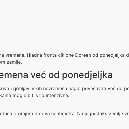
na vremena. Hladna fronta ciklone Doreen od ponedjeljka d
rom zemlje.
remena već od ponedjeljka
kova i grmljavinskih nevremena naglo povećavati već od po
okalno mogle biti vrlo intenzivne.
uča promjera do dva centimetra. Na jugoistoku zemlje vrij