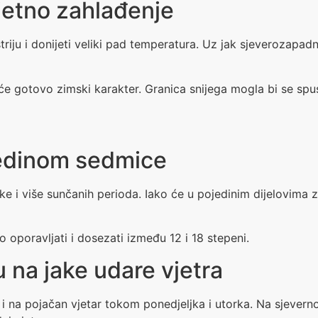
jetno zahlađenje
riju i donijeti veliki pad temperatura. Uz jak sjeverozapadn
e gotovo zimski karakter. Granica snijega mogla bi se spus
redinom sedmice
ike i više sunčanih perioda. Iako će u pojedinim dijelovima z
 oporavljati i dosezati između 12 i 18 stepeni.
 na jake udare vjetra
i na pojačan vjetar tokom ponedjeljka i utorka. Na sjeverno