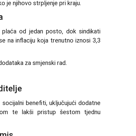
o je njihovo strpljenje pri kraju.
a
 plaća od jedan posto, dok sindikati
e na inflaciju koja trenutno iznosi 3,3
 dodataka za smjenski rad.
ditelje
 socijalni benefiti, uključujući dodatne
tom te lakši pristup šestom tjednu
omis