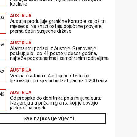
koalicije
AUSTRIJA
:03
Austrija produljuje granične kontrole za još tri
mjeseca: Na snazi ostaju pojačane provjere
prema četiri susjedne države
AUSTRIJA
:58
Alarmantni podaci iz Austrije: Stanovanje
poskupjelo i do 41 posto u deset godina,
najteže podstanarima i samohranim roditeljima
AUSTRIJA
:52
Većina građana u Austriji će štedit na
ljetovanju, prosječni budžet pao na 1.200 eura
AUSTRIJA
:46
Od prosjaka do dobitnika pola milijuna eura:
Nevjerojatna priča migranta koji je osvojio
jackpot na srećki
Sve najnovije vijesti