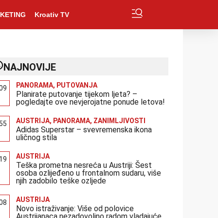
KETING
Kroativ TV
NAJNOVIJE
PANORAMA
,
PUTOVANJA
:09
Planirate putovanje tijekom ljeta? –
pogledajte ove nevjerojatne ponude letova!
AUSTRIJA
,
PANORAMA
,
ZANIMLJIVOSTI
:55
Adidas Superstar – svevremenska ikona
uličnog stila
AUSTRIJA
:19
Teška prometna nesreća u Austriji: Šest
osoba ozlijeđeno u frontalnom sudaru, više
njih zadobilo teške ozljede
AUSTRIJA
:08
Novo istraživanje: Više od polovice
Austrijanaca nezadovoljno radom vladajuće