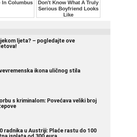
ijekom ljeta? – pogledajte ove
letova!
vevremenska ikona uličnog stila
borbu s kriminalom: Povećava veliki broj
džepove
0 radnika u Austriji: Plaće rastu do 100
atna isplata od 300 eura