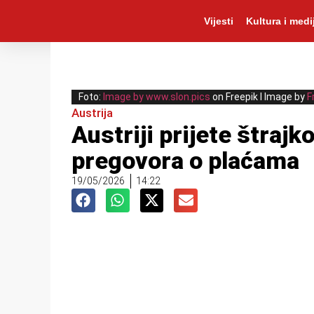
Vijesti
Kultura i medij
Foto:
Image by www.slon.pics
on Freepik I Image by
F
Austrija
Austriji prijete štrajk
pregovora o plaćama
19/05/2026
14:22