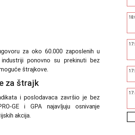
18
17
govoru za oko 60.000 zaposlenih u
j industriji ponovno su prekinuti bez
u moguće štrajkove.
17
e za štrajk
17
dikata i poslodavaca završio je bez
PRO-GE i GPA najavljuju osnivanje
jskih akcija.