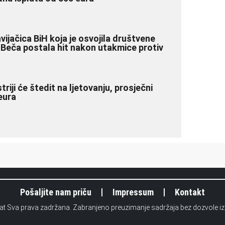
vijačica BiH koja je osvojila društvene
 Beča postala hit nakon utakmice protiv
iji će štedit na ljetovanju, prosječni
eura
Pošaljite nam priču
Impressum
Kontakt
.at Sva prava zadržana. Zabranjeno preuzimanje sadržaja bez dozvole i