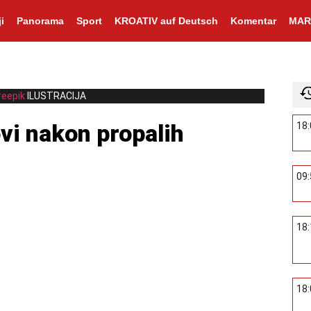
i
Panorama
Sport
KROATIV auf Deutsch
Komentar
MAR
reepik
ILUSTRACIJA
ovi nakon propalih
18
09
18
18