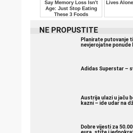
NE PROPUSTITE
Planirate putovanje t
nevjerojatne ponude 
Adidas Superstar – s
Austrija ulazi u jaču 
kazni – ide udar na 
Dobre vijesti za 50.00
eura, stiže i jednokr