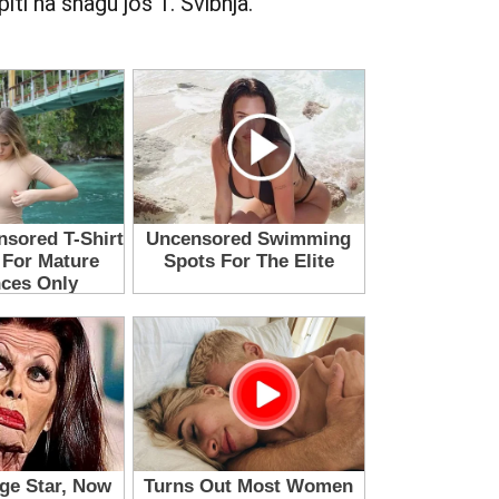
iti na snagu još 1. Svibnja.