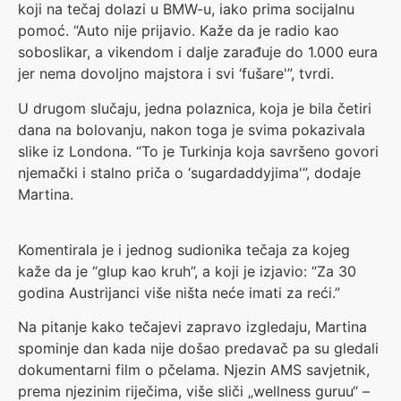
koji na tečaj dolazi u BMW-u, iako prima socijalnu
pomoć. “Auto nije prijavio. Kaže da je radio kao
soboslikar, a vikendom i dalje zarađuje do 1.000 eura
jer nema dovoljno majstora i svi ‘fušare'”, tvrdi.
U drugom slučaju, jedna polaznica, koja je bila četiri
dana na bolovanju, nakon toga je svima pokazivala
slike iz Londona. “To je Turkinja koja savršeno govori
njemački i stalno priča o ‘sugardaddyjima'”, dodaje
Martina.
Komentirala je i jednog sudionika tečaja za kojeg
kaže da je “glup kao kruh”, a koji je izjavio: “Za 30
godina Austrijanci više ništa neće imati za reći.”
Na pitanje kako tečajevi zapravo izgledaju, Martina
spominje dan kada nije došao predavač pa su gledali
dokumentarni film o pčelama. Njezin AMS savjetnik,
prema njezinim riječima, više sliči „wellness guruu“ –