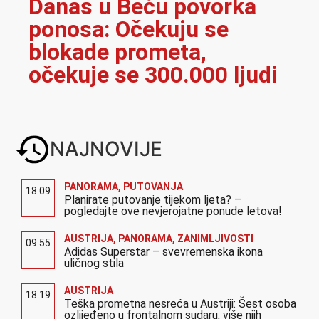
Danas u Beču povorka
ponosa: Očekuju se
blokade prometa,
očekuje se 300.000 ljudi
NAJNOVIJE
PANORAMA
,
PUTOVANJA
18:09
Planirate putovanje tijekom ljeta? –
pogledajte ove nevjerojatne ponude letova!
AUSTRIJA
,
PANORAMA
,
ZANIMLJIVOSTI
09:55
Adidas Superstar – svevremenska ikona
uličnog stila
AUSTRIJA
18:19
Teška prometna nesreća u Austriji: Šest osoba
ozlijeđeno u frontalnom sudaru, više njih