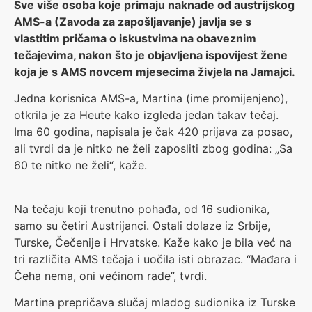
Sve više osoba koje primaju naknade od austrijskog
AMS-a (Zavoda za zapošljavanje) javlja se s
vlastitim pričama o iskustvima na obaveznim
tečajevima, nakon što je objavljena ispovijest žene
koja je s AMS novcem mjesecima živjela na Jamajci.
Jedna korisnica AMS-a, Martina (ime promijenjeno),
otkrila je za Heute kako izgleda jedan takav tečaj.
Ima 60 godina, napisala je čak 420 prijava za posao,
ali tvrdi da je nitko ne želi zaposliti zbog godina: „Sa
60 te nitko ne želi“, kaže.
Na tečaju koji trenutno pohađa, od 16 sudionika,
samo su četiri Austrijanci. Ostali dolaze iz Srbije,
Turske, Čečenije i Hrvatske. Kaže kako je bila već na
tri različita AMS tečaja i uočila isti obrazac. “Mađara i
Čeha nema, oni većinom rade”, tvrdi.
Martina prepričava slučaj mladog sudionika iz Turske