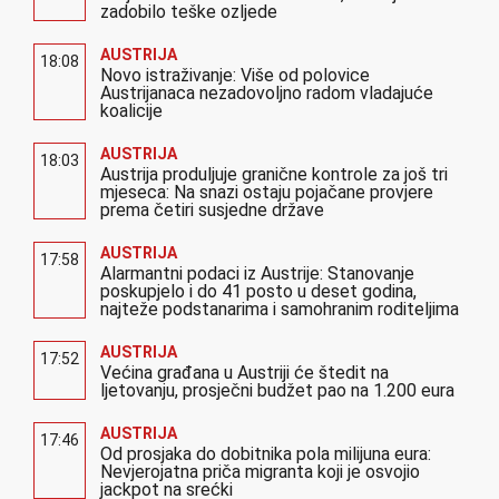
zadobilo teške ozljede
AUSTRIJA
18:08
Novo istraživanje: Više od polovice
Austrijanaca nezadovoljno radom vladajuće
koalicije
AUSTRIJA
18:03
Austrija produljuje granične kontrole za još tri
mjeseca: Na snazi ostaju pojačane provjere
prema četiri susjedne države
AUSTRIJA
17:58
Alarmantni podaci iz Austrije: Stanovanje
poskupjelo i do 41 posto u deset godina,
najteže podstanarima i samohranim roditeljima
AUSTRIJA
17:52
Većina građana u Austriji će štedit na
ljetovanju, prosječni budžet pao na 1.200 eura
AUSTRIJA
17:46
Od prosjaka do dobitnika pola milijuna eura:
Nevjerojatna priča migranta koji je osvojio
jackpot na srećki