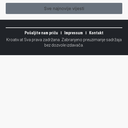
Sve najnovije vijesti
Pošaljite nam priču
Impressum
Kontakt
Kroativ.at Sva prava zadržana. Zabranjeno preuzimanje sadržaja
bez dozvole izdavača.