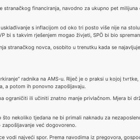
 stranačkog financiranja, navodno za ukupno pet milijuna e
klađivanje s inflacijom od oko tri posto više nije na stolu
VP bi s takvim rješenjem mogao živjeti, SPÖ bi bio spreman 
a stranačkog novca, osobito u trenutku kada se najavljuje 
iranje” radnika na AMS-u. Riječ je o praksi u kojoj tvrtke,
da, a potom ih ponovno zapošljavaju.
 ograničiti ili učiniti znatno manje privlačnom. Mjera bi 
ako što nekoliko tjedana ne bi primali naknadu za nezaposlen
o zapošljavanje već dogovoreno.
 vodi najveći spor. Prema navodima iz pregovora, gospoda