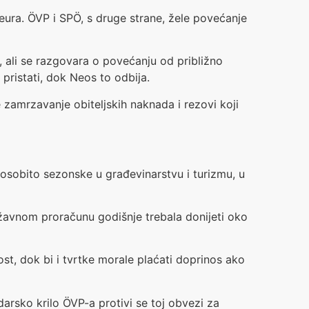
ura. ÖVP i SPÖ, s druge strane, žele povećanje
, ali se razgovara o povećanju od približno
pristati, dok Neos to odbija.
zamrzavanje obiteljskih naknada i rezovi koji
 osobito sezonske u građevinarstvu i turizmu, u
državnom proračunu godišnje trebala donijeti oko
ost, dok bi i tvrtke morale plaćati doprinos ako
rsko krilo ÖVP-a protivi se toj obvezi za