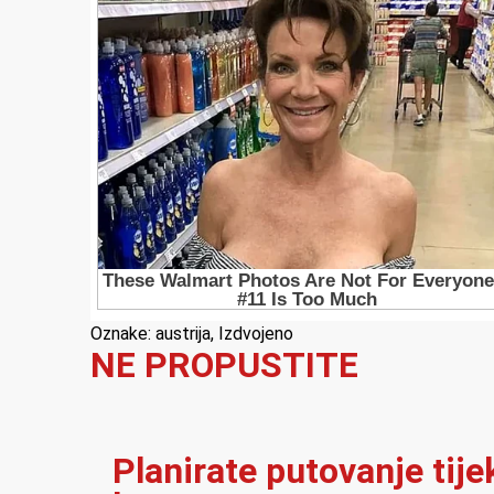
Oznake:
austrija
,
Izdvojeno
NE PROPUSTITE
Planirate putovanje tij