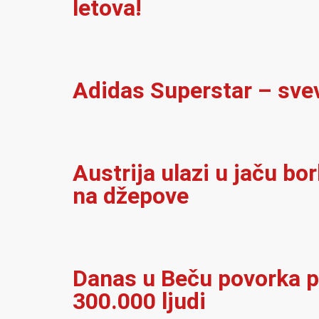
letova!
Adidas Superstar – sve
Austrija ulazi u jaču bo
na džepove
Danas u Beču povorka p
300.000 ljudi