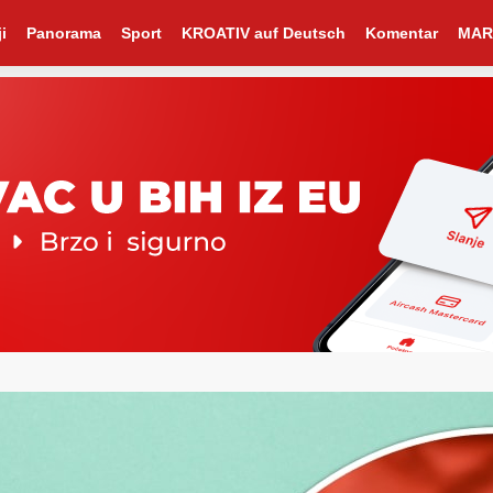
i
Panorama
Sport
KROATIV auf Deutsch
Komentar
MAR