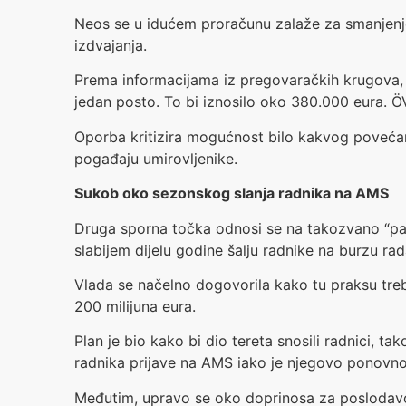
Neos se u idućem proračunu zalaže za smanjenje
izdvajanja.
Prema informacijama iz pregovaračkih krugova, us
jedan posto. To bi iznosilo oko 380.000 eura. Ö
Oporba kritizira mogućnost bilo kakvog povećanj
pogađaju umirovljenike.
Sukob oko sezonskog slanja radnika na AMS
Druga sporna točka odnosi se na takozvano “park
slabijem dijelu godine šalju radnike na burzu ra
Vlada se načelno dogovorila kako tu praksu treba
200 milijuna eura.
Plan je bio kako bi dio tereta snosili radnici, t
radnika prijave na AMS iako je njegovo ponovn
Međutim, upravo se oko doprinosa za poslodavce