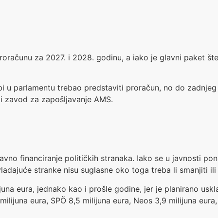
roračunu za 2027. i 2028. godinu, a iako je glavni paket št
 bi u parlamentu trebao predstaviti proračun, no do zadnjeg
ski zavod za zapošljavanje AMS.
žavno financiranje političkih stranaka. Iako se u javnosti po
ladajuće stranke nisu suglasne oko toga treba li smanjiti ili
una eura, jednako kao i prošle godine, jer je planirano uskl
ilijuna eura, SPÖ 8,5 milijuna eura, Neos 3,9 milijuna eura, 