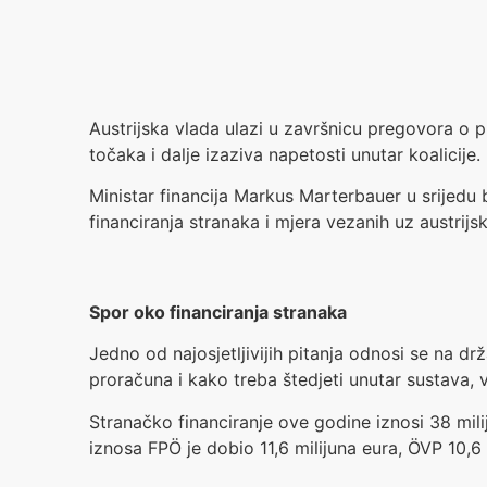
Austrijska vlada ulazi u završnicu pregovora o p
točaka i dalje izaziva napetosti unutar koalicije.
Ministar financija Markus Marterbauer u srijedu
financiranja stranaka i mjera vezanih uz austrij
Spor oko financiranja stranaka
Jedno od najosjetljivijih pitanja odnosi se na dr
proračuna i kako treba štedjeti unutar sustava, v
Stranačko financiranje ove godine iznosi 38 milij
iznosa FPÖ je dobio 11,6 milijuna eura, ÖVP 10,6 m