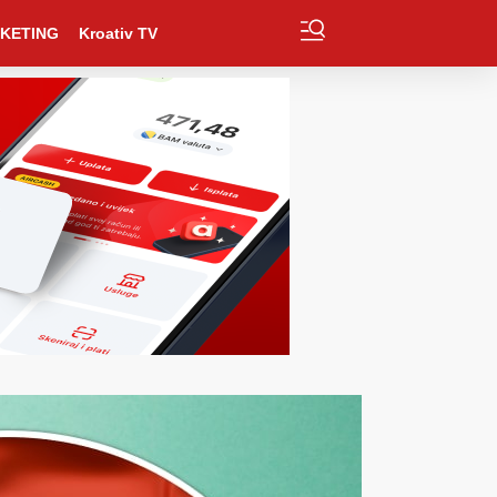
KETING
Kroativ TV