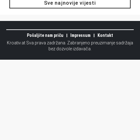
Sve najnovije vijesti
Pošaljite nam priču
Impressum
Kontakt
Kroativ.at Sva prava zadržana. Zabranjeno preuzimanje sadržaja
bez dozvole izdavača.