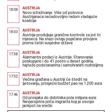
AUSTRIJA
18:08
Novo istraživanje: Više od polovice
Austrijanaca nezadovoljno radom vladajuće
koalicije
AUSTRIJA
18:03
Austrija produljuje granične kontrole za još tri
mjeseca: Na snazi ostaju pojačane provjere
prema četiri susjedne države
AUSTRIJA
17:58
Alarmantni podaci iz Austrije: Stanovanje
poskupjelo i do 41 posto u deset godina,
najteže podstanarima i samohranim roditeljima
AUSTRIJA
17:52
Većina građana u Austriji će štedit na
ljetovanju, prosječni budžet pao na 1.200 eura
AUSTRIJA
17:46
Od prosjaka do dobitnika pola milijuna eura:
Nevjerojatna priča migranta koji je osvojio
jackpot na srećki