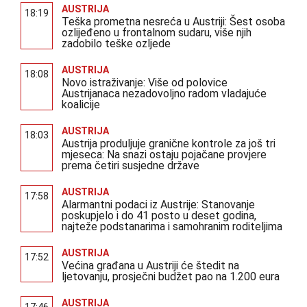
AUSTRIJA
18:19
Teška prometna nesreća u Austriji: Šest osoba
ozlijeđeno u frontalnom sudaru, više njih
zadobilo teške ozljede
AUSTRIJA
18:08
Novo istraživanje: Više od polovice
Austrijanaca nezadovoljno radom vladajuće
koalicije
AUSTRIJA
18:03
Austrija produljuje granične kontrole za još tri
mjeseca: Na snazi ostaju pojačane provjere
prema četiri susjedne države
AUSTRIJA
17:58
Alarmantni podaci iz Austrije: Stanovanje
poskupjelo i do 41 posto u deset godina,
najteže podstanarima i samohranim roditeljima
AUSTRIJA
17:52
Većina građana u Austriji će štedit na
ljetovanju, prosječni budžet pao na 1.200 eura
AUSTRIJA
17:46