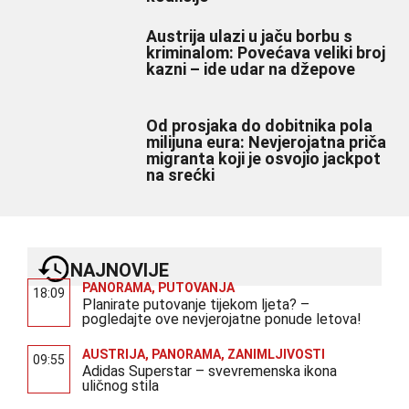
Austrija ulazi u jaču borbu s
kriminalom: Povećava veliki broj
kazni – ide udar na džepove
Od prosjaka do dobitnika pola
milijuna eura: Nevjerojatna priča
migranta koji je osvojio jackpot
na srećki
NAJNOVIJE
PANORAMA
,
PUTOVANJA
18:09
Planirate putovanje tijekom ljeta? –
pogledajte ove nevjerojatne ponude letova!
AUSTRIJA
,
PANORAMA
,
ZANIMLJIVOSTI
09:55
Adidas Superstar – svevremenska ikona
uličnog stila