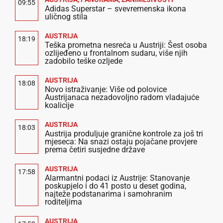
09:55
Adidas Superstar – svevremenska ikona
uličnog stila
AUSTRIJA
18:19
Teška prometna nesreća u Austriji: Šest osoba
ozlijeđeno u frontalnom sudaru, više njih
zadobilo teške ozljede
AUSTRIJA
18:08
Novo istraživanje: Više od polovice
Austrijanaca nezadovoljno radom vladajuće
koalicije
AUSTRIJA
18:03
Austrija produljuje granične kontrole za još tri
mjeseca: Na snazi ostaju pojačane provjere
prema četiri susjedne države
AUSTRIJA
17:58
Alarmantni podaci iz Austrije: Stanovanje
poskupjelo i do 41 posto u deset godina,
najteže podstanarima i samohranim
roditeljima
AUSTRIJA