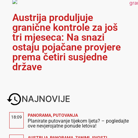
Austrija produljuje
granične kontrole za još
tri mjeseca: Na snazi
ostaju pojačane provjere
prema četiri susjedne
države
NAJNOVIJE
PANORAMA
,
PUTOVANJA
18:09
Planirate putovanje tijekom ljeta? – pogledajte
ove nevjerojatne ponude letova!
AUSTRIJA
,
PANORAMA
,
ZANIMLJIVOSTI