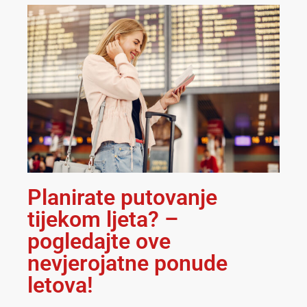
Planirate putovanje
tijekom ljeta? –
pogledajte ove
nevjerojatne ponude
letova!