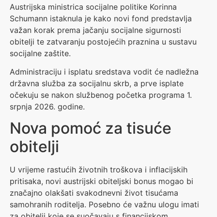
Austrijska ministrica socijalne politike Korinna
Schumann istaknula je kako novi fond predstavlja
važan korak prema jačanju socijalne sigurnosti
obitelji te zatvaranju postojećih praznina u sustavu
socijalne zaštite.
Administraciju i isplatu sredstava vodit će nadležna
državna služba za socijalnu skrb, a prve isplate
očekuju se nakon službenog početka programa 1.
srpnja 2026. godine.
Nova pomoć za tisuće
obitelji
U vrijeme rastućih životnih troškova i inflacijskih
pritisaka, novi austrijski obiteljski bonus mogao bi
značajno olakšati svakodnevni život tisućama
samohranih roditelja. Posebno će važnu ulogu imati
za obitelji koje se suočavaju s financijskom