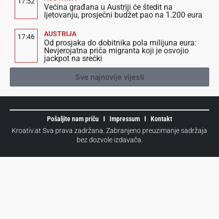
17:52
Većina građana u Austriji će štedit na
ljetovanju, prosječni budžet pao na 1.200 eura
AUSTRIJA
17:46
Od prosjaka do dobitnika pola milijuna eura:
Nevjerojatna priča migranta koji je osvojio
jackpot na srećki
Sve najnovije vijesti
Pošaljite nam priču
Impressum
Kontakt
Kroativ.at Sva prava zadržana. Zabranjeno preuzimanje sadržaja
bez dozvole izdavača.