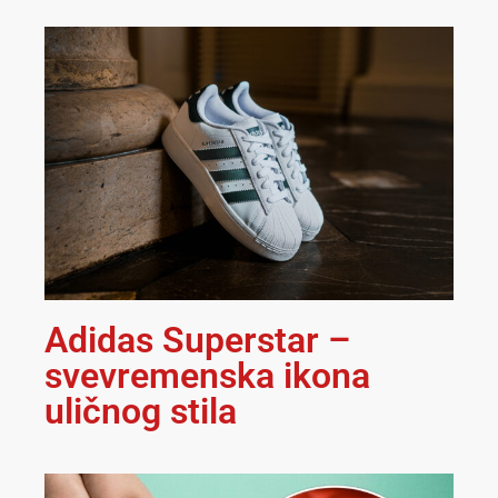
Adidas Superstar –
svevremenska ikona
uličnog stila