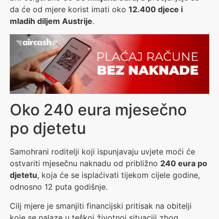
da će od mjere korist imati oko
12.400 djece i
mladih diljem Austrije
.
Oko 240 eura mjesečno
po djetetu
Samohrani roditelji koji ispunjavaju uvjete moći će
ostvariti mjesečnu naknadu od približno
240 eura po
djetetu
, koja će se isplaćivati tijekom cijele godine,
odnosno 12 puta godišnje.
Cilj mjere je smanjiti financijski pritisak na obitelji
koje se nalaze u teškoj životnoj situaciji zbog