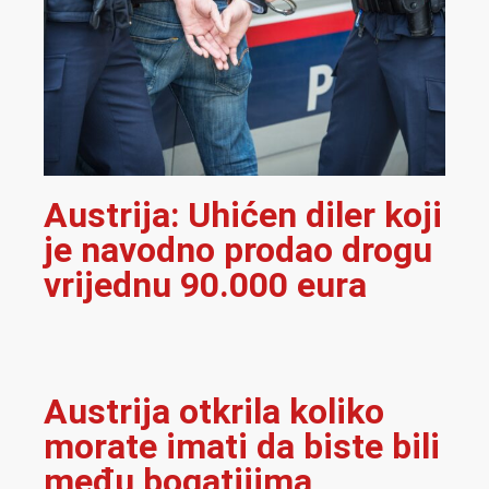
Austrija: Uhićen diler koji
je navodno prodao drogu
vrijednu 90.000 eura
Austrija otkrila koliko
morate imati da biste bili
među bogatijima