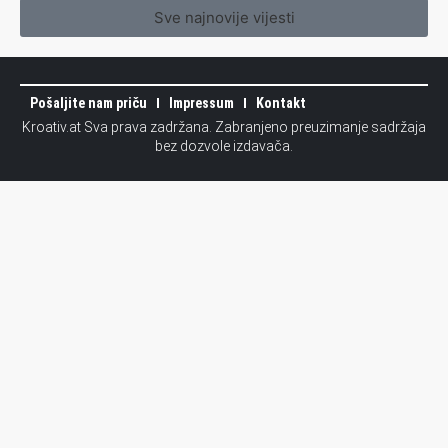
Sve najnovije vijesti
Pošaljite nam priču
Impressum
Kontakt
Kroativ.at Sva prava zadržana. Zabranjeno preuzimanje sadržaja
bez dozvole izdavača.