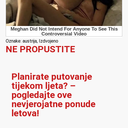
Oznake:
austrija
,
Izdvojeno
NE PROPUSTITE
Planirate putovanje
tijekom ljeta? –
pogledajte ove
nevjerojatne ponude
letova!