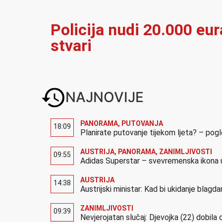
Policija nudi 20.000 eur
stvari
NAJNOVIJE
PANORAMA
,
PUTOVANJA
18:09
Planirate putovanje tijekom ljeta? – pog
AUSTRIJA
,
PANORAMA
,
ZANIMLJIVOSTI
09:55
Adidas Superstar – svevremenska ikona u
AUSTRIJA
14:38
Austrijski ministar: Kad bi ukidanje blagdan
ZANIMLJIVOSTI
09:39
Nevjerojatan slučaj: Djevojka (22) dobila 