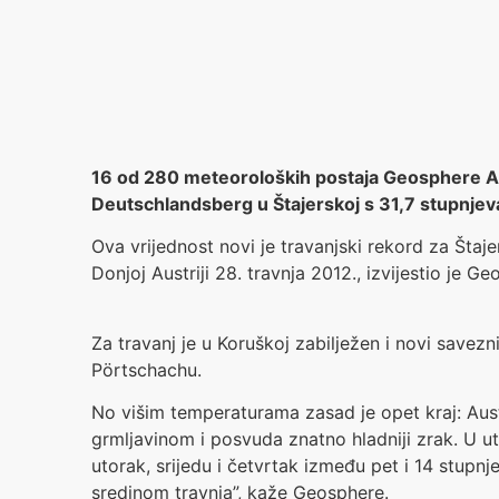
16 od 280 meteoroloških postaja Geosphere Aus
Deutschlandsberg u Štajerskoj s 31,7 stupnjev
Ova vrijednost novi je travanjski rekord za Štaj
Donjoj Austriji 28. travnja 2012., izvijestio je G
Za travanj je u Koruškoj zabilježen i novi savezn
Pörtschachu.
No višim temperaturama zasad je opet kraj: Austr
grmljavinom i posvuda znatno hladniji zrak. U u
utorak, srijedu i četvrtak između pet i 14 stupn
sredinom travnja”, kaže Geosphere.