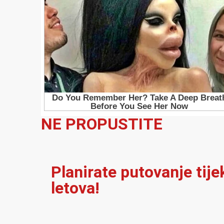
NE PROPUSTITE
Planirate putovanje tij
letova!