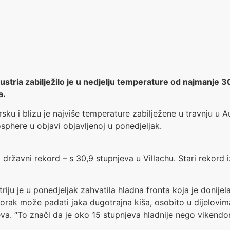
tria zabilježilo je u nedjelju temperature od najmanje 30
a.
ersku i blizu je najviše temperature zabilježene u travnju u
eosphere u objavi objavljenoj u ponedjeljak.
i državni rekord – s 30,9 stupnjeva u Villachu. Stari rekord i
iju je u ponedjeljak zahvatila hladna fronta koja je donijel
torak može padati jaka dugotrajna kiša, osobito u dijelovi
jeva. “To znači da je oko 15 stupnjeva hladnije nego vikend