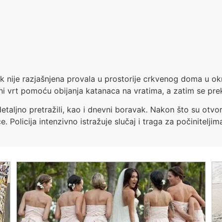
 nije razjašnjena provala u prostorije crkvenog doma u okr
veni vrt pomoću obijanja katanaca na vratima, a zatim se pre
u detaljno pretražili, kao i dnevni boravak. Nakon što su otvor
. Policija intenzivno istražuje slučaj i traga za počiniteljim