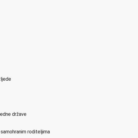
zljede
sjedne države
i samohranim roditeljima