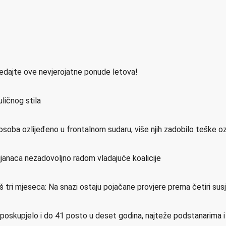
ledajte ove nevjerojatne ponude letova!
ličnog stila
osoba ozlijeđeno u frontalnom sudaru, više njih zadobilo teške o
ijanaca nezadovoljno radom vladajuće koalicije
još tri mjeseca: Na snazi ostaju pojačane provjere prema četiri su
e poskupjelo i do 41 posto u deset godina, najteže podstanarima 