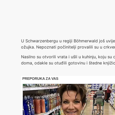
U Schwarzenbergu u regiji Böhmerwald još uvijek
ožujka. Nepoznati počinitelji provalili su u crk
Nasilno su otvorili vrata i ušli u kuhinju, koju s
doma, odakle su otuđili gotovinu i štedne knjižice