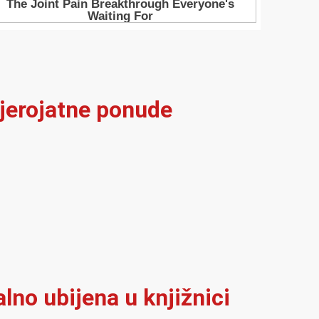
vjerojatne ponude
alno ubijena u knjižnici