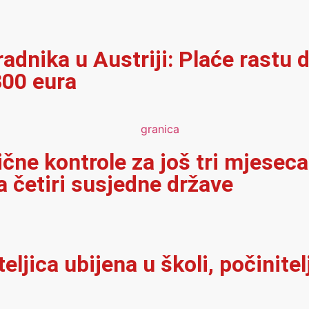
adnika u Austriji: Plaće rastu d
300 eura
ične kontrole za još tri mjeseca
 četiri susjedne države
iteljica ubijena u školi, počinit