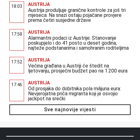
AUSTRIJA
18:03
Austrija produljuje granične kontrole za još tri
mjeseca: Na snazi ostaju pojačane provjere
prema četiri susjedne države
AUSTRIJA
17:58
Alarmantni podaci iz Austrije: Stanovanje
poskupjelo i do 41 posto u deset godina,
najteže podstanarima i samohranim roditeljima
AUSTRIJA
17:52
Većina građana u Austriji će štedit na
ljetovanju, prosječni budžet pao na 1.200 eura
AUSTRIJA
17:46
Od prosjaka do dobitnika pola milijuna eura:
Nevjerojatna priča migranta koji je osvojio
jackpot na srećki
Sve najnovije vijesti