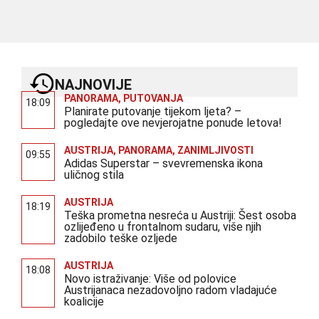
NAJNOVIJE
PANORAMA
,
PUTOVANJA
18:09
Planirate putovanje tijekom ljeta? –
pogledajte ove nevjerojatne ponude letova!
AUSTRIJA
,
PANORAMA
,
ZANIMLJIVOSTI
09:55
Adidas Superstar – svevremenska ikona
uličnog stila
AUSTRIJA
18:19
Teška prometna nesreća u Austriji: Šest osoba
ozlijeđeno u frontalnom sudaru, više njih
zadobilo teške ozljede
AUSTRIJA
18:08
Novo istraživanje: Više od polovice
Austrijanaca nezadovoljno radom vladajuće
koalicije