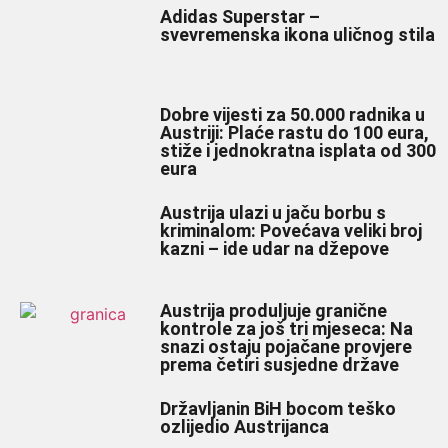
Adidas Superstar –
svevremenska ikona uličnog stila
Dobre vijesti za 50.000 radnika u
Austriji: Plaće rastu do 100 eura,
stiže i jednokratna isplata od 300
eura
Austrija ulazi u jaču borbu s
kriminalom: Povećava veliki broj
kazni – ide udar na džepove
Austrija produljuje granične
kontrole za još tri mjeseca: Na
snazi ostaju pojačane provjere
prema četiri susjedne države
Državljanin BiH bocom teško
ozlijedio Austrijanca