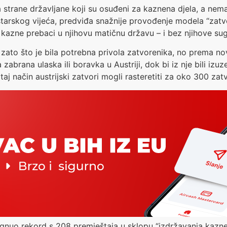
za strane državljane koji su osuđeni za kaznena djela, a nem
inistarskog vijeća, predviđa snažnije provođenje modela “z
kazne prebaci u njihovu matičnu državu – i bez njihove sug
 zato što je bila potrebna privola zatvorenika, no prema no
abrana ulaska ili boravka u Austriji, dok bi iz nje bili izuzet
 taj način austrijski zatvori mogli rasteretiti za oko 300 zat
osegnuo rekord s 208 premještaja u sklopu “izdržavanja kazne