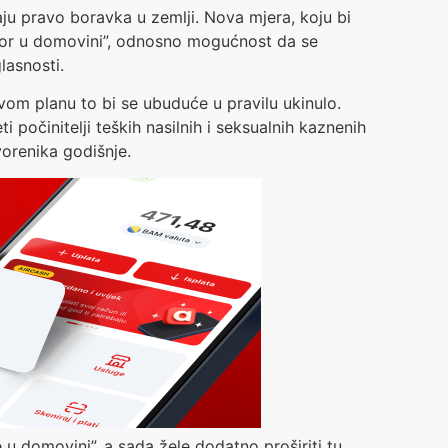
aju pravo boravka u zemlji. Nova mjera, koju bi
atvor u domovini”, odnosno mogućnost da se
lasnosti.
vom planu to bi se ubuduće u pravilu ukinulo.
i počinitelji teških nasilnih i seksualnih kaznenih
vorenika godišnje.
 u domovini”, a sada žele dodatno proširiti tu