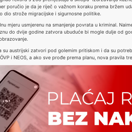
ner poručio je da je riječ o važnom koraku prema bržem udal
dio strože migracijske i sigurnosne politike.
ednu mjeru usmjerenu na smanjenje povrata u kriminal. Naim
nu do dvije godine zatvora ubuduće bi mogle dulje od go
 obrazovanje.
 su austrijski zatvori pod golemim pritiskom i da su potreb
 ÖVP i NEOS, a ako sve prođe prema planu, nova pravila tre