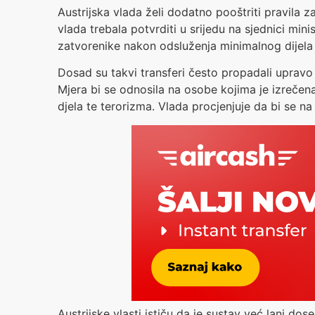
Austrijska vlada želi dodatno pooštriti pravila 
vlada trebala potvrditi u srijedu na sjednici m
zatvorenike nakon odsluženja minimalnog dijela 
Dosad su takvi transferi često propadali upravo
Mjera bi se odnosila na osobe kojima je izrečena z
djela te terorizma. Vlada procjenjuje da bi se na
Austrijske vlasti ističu da je sustav već lani d