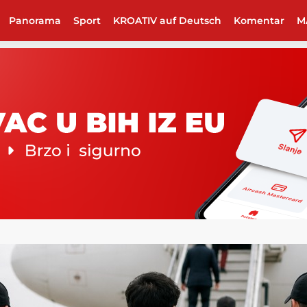
Panorama
Sport
KROATIV auf Deutsch
Komentar
M