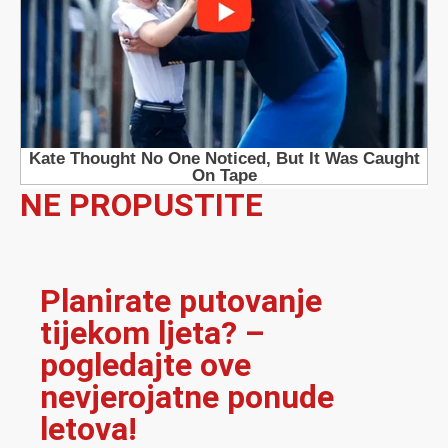
NE PROPUSTITE
Planirate putovanje
tijekom ljeta? –
pogledajte ove
nevjerojatne ponude
letova!