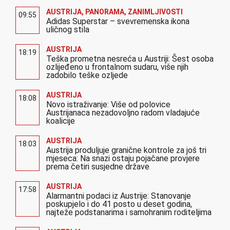
AUSTRIJA
,
PANORAMA
,
ZANIMLJIVOSTI
09:55
Adidas Superstar – svevremenska ikona
uličnog stila
AUSTRIJA
18:19
Teška prometna nesreća u Austriji: Šest osoba
ozlijeđeno u frontalnom sudaru, više njih
zadobilo teške ozljede
AUSTRIJA
18:08
Novo istraživanje: Više od polovice
Austrijanaca nezadovoljno radom vladajuće
koalicije
AUSTRIJA
18:03
Austrija produljuje granične kontrole za još tri
mjeseca: Na snazi ostaju pojačane provjere
prema četiri susjedne države
AUSTRIJA
17:58
Alarmantni podaci iz Austrije: Stanovanje
poskupjelo i do 41 posto u deset godina,
najteže podstanarima i samohranim roditeljima