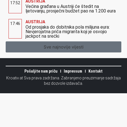
AUSTRIJA
17:52
Većina građana u Austriji će štedit na
ljetovanju, prosječni budžet pao na 1.200 eura
AUSTRIJA
17:46
Od prosjaka do dobitnika pola milijuna eura:
Nevjerojatna priča migranta koji je osvojio
jackpot na srećki
Sve najnovije vijesti
Pošaljite nam priču
Impressum
Kontakt
Kroativ.at Sva prava zadržana. Zabranjeno preuzimanje sadržaja
bez dozvole izdavača.