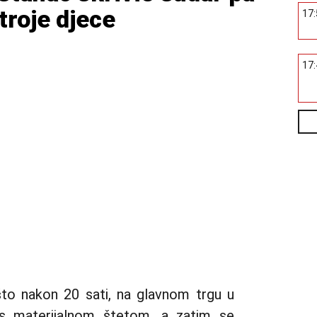
 troje djece
17
17
to nakon 20 sati, na glavnom trgu u
s materijalnom štetom, a zatim se