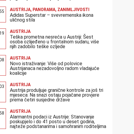
AUSTRIJA
,
PANORAMA
,
ZANIMLJIVOSTI
:55
Adidas Superstar – svevremenska ikona
uličnog stila
AUSTRIJA
:19
Teška prometna nesreća u Austriji: Šest
osoba ozlijeđeno u frontalnom sudaru, više
njih zadobilo teške ozljede
AUSTRIJA
:08
Novo istraživanje: Više od polovice
Austrijanaca nezadovoljno radom vladajuće
koalicije
AUSTRIJA
:03
Austrija produljuje granične kontrole za još tri
mjeseca: Na snazi ostaju pojačane provjere
prema četiri susjedne države
AUSTRIJA
:58
Alarmantni podaci iz Austrije: Stanovanje
poskupjelo i do 41 posto u deset godina,
najteže podstanarima i samohranim roditeljima