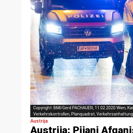
Copyright: BMI/Gerd PACHAUER, 11.02.2020 Wien, K
Verkehrskontrollen, Planquadrat, Verkehrsanhaltunge
Austrija
Austrija: Pijani Afgan