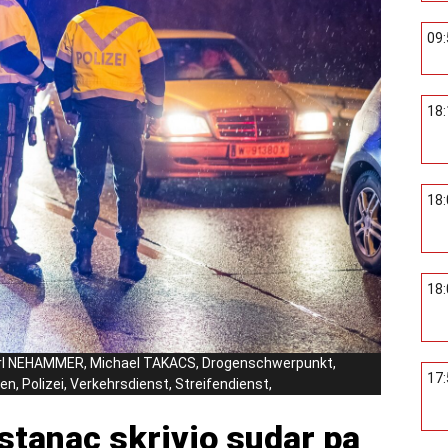
09
18
18
18
arl NEHAMMER, Michael TAKACS, Drogenschwerpunkt,
17
n, Polizei, Verkehrsdienst, Streifendienst,
istanac skrivio sudar pa