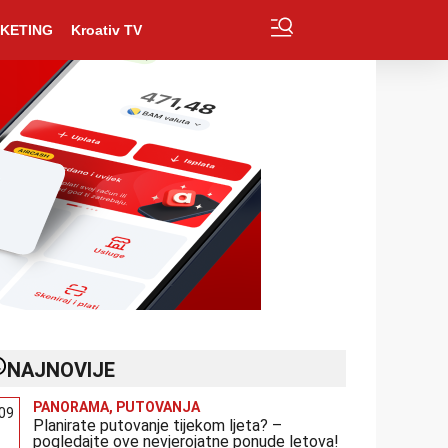
KETING
Kroativ TV
NAJNOVIJE
PANORAMA
,
PUTOVANJA
:09
Planirate putovanje tijekom ljeta? –
pogledajte ove nevjerojatne ponude letova!