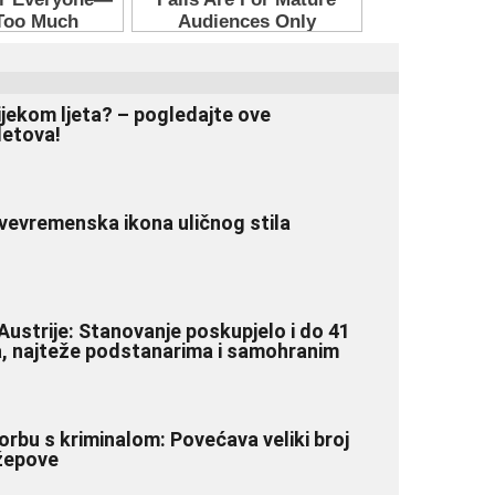
ijekom ljeta? – pogledajte ove
letova!
vevremenska ikona uličnog stila
Austrije: Stanovanje poskupjelo i do 41
, najteže podstanarima i samohranim
borbu s kriminalom: Povećava veliki broj
džepove