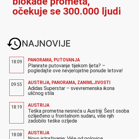
blokade prometa,
očekuje se 300.000 ljudi
NAJNOVIJE
PANORAMA
,
PUTOVANJA
18:09
Planirate putovanje tijekom ljeta? –
pogledajte ove nevjerojatne ponude letova!
AUSTRIJA
,
PANORAMA
,
ZANIMLJIVOSTI
09:55
Adidas Superstar – svevremenska ikona
uličnog stila
AUSTRIJA
18:19
Teška prometna nesreća u Austriji: Šest osoba
ozlijeđeno u frontalnom sudaru, više njih
zadobilo teške ozljede
AUSTRIJA
18:08
Novo istraživanje: Više od polovice