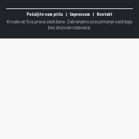
Pošaljite nam priču
Impressum
Kontakt
Kroativ.at Sva prava zadržana. Zabranjeno preuzimanje sadržaja
bez dozvole izdavača.