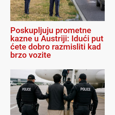
Poskupljuju prometne
kazne u Austriji: Idući put
ćete dobro razmisliti kad
brzo vozite