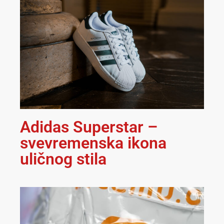
Adidas Superstar –
svevremenska ikona
uličnog stila