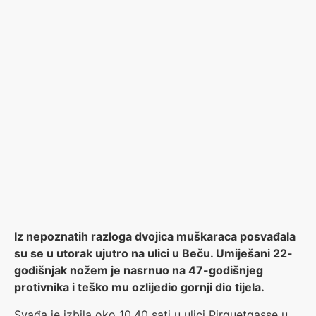
Iz nepoznatih razloga dvojica muškaraca posvađala
su se u utorak ujutro na ulici u Beču. Umiješani 22-
godišnjak nožem je nasrnuo na 47-godišnjeg
protivnika i teško mu ozlijedio gornji dio tijela.
Svađa je izbila oko 10.40 sati u ulici Pirquetgasse u