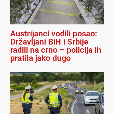
Austrijanci vodili posao:
Državljani BiH i Srbije
radili na crno – policija ih
pratila jako dugo