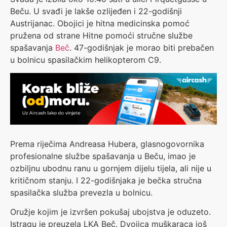
Beču. U svađi je lakše ozlijeđen i 22-godišnji
Austrijanac. Obojici je hitna medicinska pomoć
pružena od strane Hitne pomoći stručne službe
spašavanja
Beč
. 47-godišnjak je morao biti prebačen
u bolnicu spasilačkim helikopterom C9.
Prema riječima Andreasa Hubera, glasnogovornika
profesionalne službe spašavanja u Beču, imao je
ozbiljnu ubodnu ranu u gornjem dijelu tijela, ali nije u
kritičnom stanju. I 22-godišnjaka je bečka stručna
spasilačka služba prevezla u bolnicu.
Oružje kojim je izvršen pokušaj ubojstva je oduzeto.
Istragu je preuzela LKA Beč. Dvojica muškaraca još