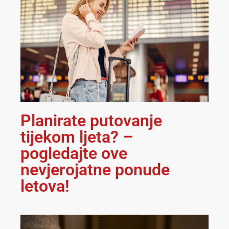
Planirate putovanje
tijekom ljeta? –
pogledajte ove
nevjerojatne ponude
letova!