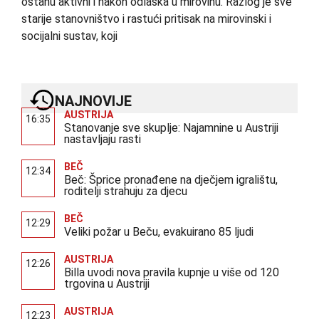
ostanu aktivni i nakon odlaska u mirovinu. Razlog je sve
starije stanovništvo i rastući pritisak na mirovinski i
socijalni sustav, koji
NAJNOVIJE
AUSTRIJA
16:35
Stanovanje sve skuplje: Najamnine u Austriji
nastavljaju rasti
BEČ
12:34
Beč: Šprice pronađene na dječjem igralištu,
roditelji strahuju za djecu
BEČ
12:29
Veliki požar u Beču, evakuirano 85 ljudi
AUSTRIJA
12:26
Billa uvodi nova pravila kupnje u više od 120
trgovina u Austriji
AUSTRIJA
12:23