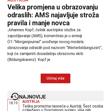
Velika promjena u obrazovanju
odraslih: AMS najavljuje stroža
pravila i manje novca
Johannes Kopf, čelnik austrijske službe za
zapošljavanje (AMS), komentirao je u emisiji
Ö1-“Morgenjournal” uvođenje novog modela
obrazovanja odraslih pod nazivom “Weiterbildungszeit”,
koji će zamijeniti dosadašnju obrazovnu skrb
(Bildungskarenz). Kopf je
Učitaj više
NAJNOVIJE
AUSTRIJA
18:19
Teška prometna nesreća u Austriji: Šest osoba
ozlijeđeno u frontalnom sudaru, više njih