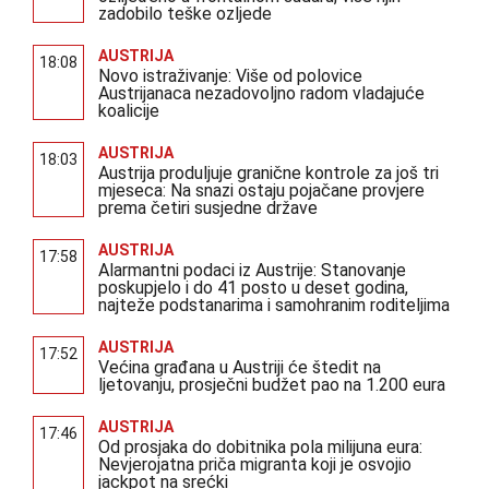
zadobilo teške ozljede
AUSTRIJA
18:08
Novo istraživanje: Više od polovice
Austrijanaca nezadovoljno radom vladajuće
koalicije
AUSTRIJA
18:03
Austrija produljuje granične kontrole za još tri
mjeseca: Na snazi ostaju pojačane provjere
prema četiri susjedne države
AUSTRIJA
17:58
Alarmantni podaci iz Austrije: Stanovanje
poskupjelo i do 41 posto u deset godina,
najteže podstanarima i samohranim roditeljima
AUSTRIJA
17:52
Većina građana u Austriji će štedit na
ljetovanju, prosječni budžet pao na 1.200 eura
AUSTRIJA
17:46
Od prosjaka do dobitnika pola milijuna eura:
Nevjerojatna priča migranta koji je osvojio
jackpot na srećki