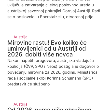
uključuje zatvaranje cijelog poslovnog ureda u
austrijskoj saveznoj pokrajini Gornjoj Austriji. Radi
se o poslovnici u Eberstalzellu, otvorenoj prije
Austrija
Mirovine rastu! Evo koliko će
umirovljenici od u Austriji od
2026. dobiti više novca
Nakon napetih pregovora, austrijska vladajuća
koalicija (ÖVP, SPÖ i Neos) postigla je dogovor o
povećanju mirovina za 2026. godinu. Ministarica
rada i socijalne skrbi Korinna Schumann (SPÖ)
predstavit će službeno
Austrija
Od 2026. nema više obročnog