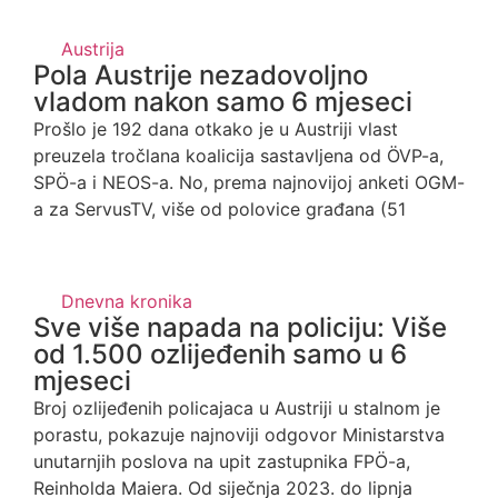
Austrija
Pola Austrije nezadovoljno
vladom nakon samo 6 mjeseci
Prošlo je 192 dana otkako je u Austriji vlast
preuzela tročlana koalicija sastavljena od ÖVP-a,
SPÖ-a i NEOS-a. No, prema najnovijoj anketi OGM-
a za ServusTV, više od polovice građana (51
Dnevna kronika
Sve više napada na policiju: Više
od 1.500 ozlijeđenih samo u 6
mjeseci
Broj ozlijeđenih policajaca u Austriji u stalnom je
porastu, pokazuje najnoviji odgovor Ministarstva
unutarnjih poslova na upit zastupnika FPÖ-a,
Reinholda Maiera. Od siječnja 2023. do lipnja