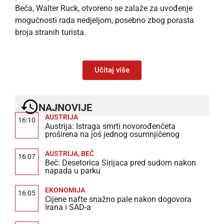
Beča, Walter Ruck, otvoreno se zalaže za uvođenje
mogućnosti rada nedjeljom, posebno zbog porasta
broja stranih turista.
Učitaj više
NAJNOVIJE
AUSTRIJA
16:10
Austrija: Istraga smrti novorođenčeta
proširena na još jednog osumnjičenog
AUSTRIJA
,
BEČ
16:07
Beč: Desetorica Sirijaca pred sudom nakon
napada u parku
EKONOMIJA
16:05
Cijene nafte snažno pale nakon dogovora
Irana i SAD-a