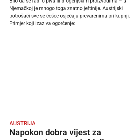
Bilo da se radi o pivu ili drogerijskim proizvodima – u
Njemačkoj je mnogo toga znatno jeftinije. Austrijski
potrošači sve se češće osjećaju prevarenima pri kupnji.
Primjer koji izaziva ogorčenje:
AUSTRIJA
Napokon dobra vijest za