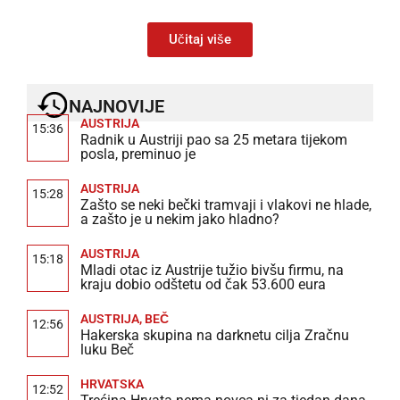
Učitaj više
NAJNOVIJE
AUSTRIJA
15:36
Radnik u Austriji pao sa 25 metara tijekom
posla, preminuo je
AUSTRIJA
15:28
Zašto se neki bečki tramvaji i vlakovi ne hlade,
a zašto je u nekim jako hladno?
AUSTRIJA
15:18
Mladi otac iz Austrije tužio bivšu firmu, na
kraju dobio odštetu od čak 53.600 eura
AUSTRIJA
,
BEČ
12:56
Hakerska skupina na darknetu cilja Zračnu
luku Beč
HRVATSKA
12:52