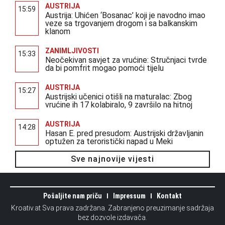
AUSTRIJA
15:59
Austrija: Uhićen ‘Bosanac’ koji je navodno imao
veze sa trgovanjem drogom i sa balkanskim
klanom
ZANIMLJIVOSTI
15:33
Neočekivan savjet za vrućine: Stručnjaci tvrde
da bi pomfrit mogao pomoći tijelu
AUSTRIJA
15:27
Austrijski učenici otišli na maturalac: Zbog
vrućine ih 17 kolabiralo, 9 završilo na hitnoj
AUSTRIJA
14:28
Hasan E. pred presudom: Austrijski državljanin
optužen za teroristički napad u Meki
Sve najnovije vijesti
Pošaljite nam priču
Impressum
Kontakt
Kroativ.at Sva prava zadržana. Zabranjeno preuzimanje sadržaja
bez dozvole izdavača.