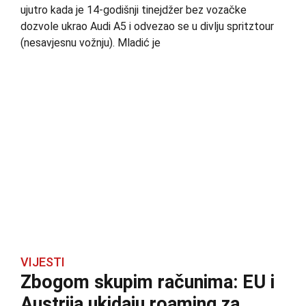
ujutro kada je 14-godišnji tinejdžer bez vozačke
dozvole ukrao Audi A5 i odvezao se u divlju spritztour
(nesavjesnu vožnju). Mladić je
VIJESTI
Zbogom skupim računima: EU i
Austrija ukidaju roaming za