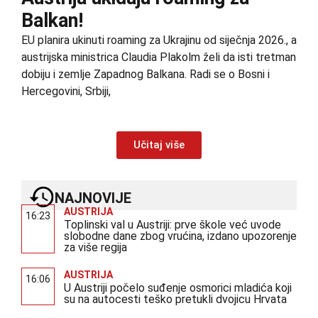
Balkan!
EU planira ukinuti roaming za Ukrajinu od siječnja 2026., a
austrijska ministrica Claudia Plakolm želi da isti tretman
dobiju i zemlje Zapadnog Balkana. Radi se o Bosni i
Hercegovini, Srbiji,
Učitaj više
NAJNOVIJE
AUSTRIJA
16:23
Toplinski val u Austriji: prve škole već uvode
slobodne dane zbog vrućina, izdano upozorenje
za više regija
AUSTRIJA
16:06
U Austriji počelo suđenje osmorici mladića koji
su na autocesti teško pretukli dvojicu Hrvata