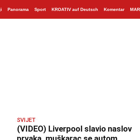
i
Panorama
Sport
KROATIV auf Deutsch
Komentar
MAR
SVIJET
(VIDEO) Liverpool slavio naslov
prvaka, muškarac se autom