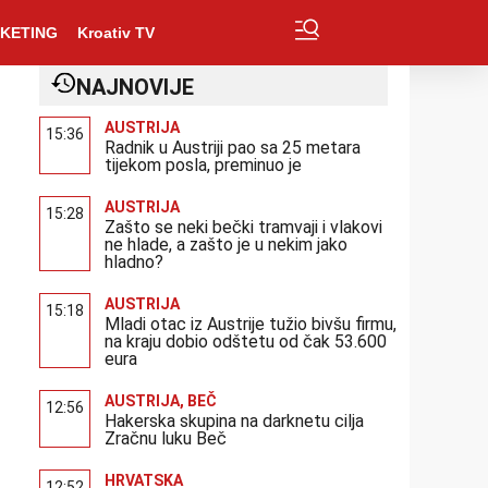
KETING
Kroativ TV
NAJNOVIJE
AUSTRIJA
15:36
Radnik u Austriji pao sa 25 metara
tijekom posla, preminuo je
AUSTRIJA
15:28
Zašto se neki bečki tramvaji i vlakovi
ne hlade, a zašto je u nekim jako
hladno?
AUSTRIJA
15:18
Mladi otac iz Austrije tužio bivšu firmu,
na kraju dobio odštetu od čak 53.600
eura
AUSTRIJA
,
BEČ
12:56
Hakerska skupina na darknetu cilja
Zračnu luku Beč
HRVATSKA
12:52