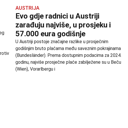
AUSTRIJA
Evo gdje radnici u Austriji
zarađuju najviše, u prosjeku i
57.000 eura godišnje
šeg
U Austriji postoje značajne razlike u prosječnim
godišnjim bruto plaćama među saveznim pokrajinama
rotiv
(Bundesländer). Prema dostupnim podacima za 2024.
godinu, najviše prosječne plaće zabilježene su u Beču
(Wien), Vorarlbergu i