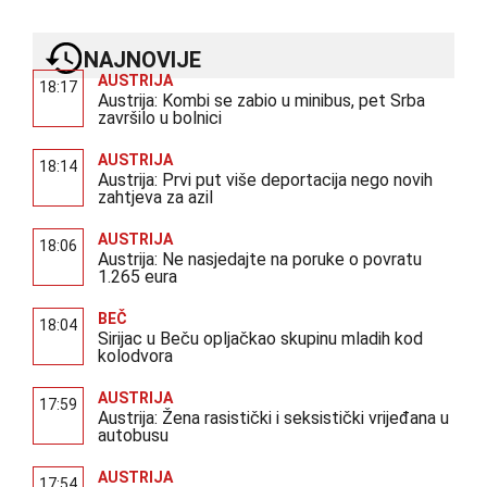
NAJNOVIJE
AUSTRIJA
18:17
Austrija: Kombi se zabio u minibus, pet Srba
završilo u bolnici
AUSTRIJA
18:14
Austrija: Prvi put više deportacija nego novih
zahtjeva za azil
AUSTRIJA
18:06
Austrija: Ne nasjedajte na poruke o povratu
1.265 eura
BEČ
18:04
Sirijac u Beču opljačkao skupinu mladih kod
kolodvora
AUSTRIJA
17:59
Austrija: Žena rasistički i seksistički vrijeđana u
autobusu
AUSTRIJA
17:54