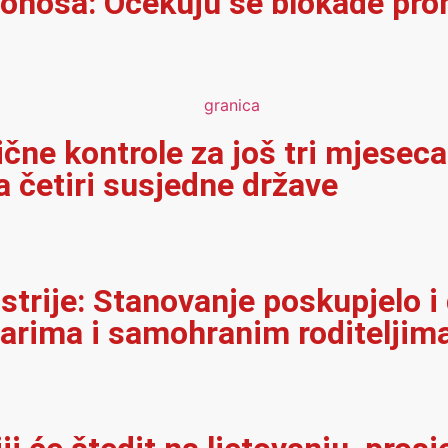
onosa: Očekuju se blokade pro
ične kontrole za još tri mjeseca
 četiri susjedne države
strije: Stanovanje poskupjelo i
narima i samohranim roditeljim