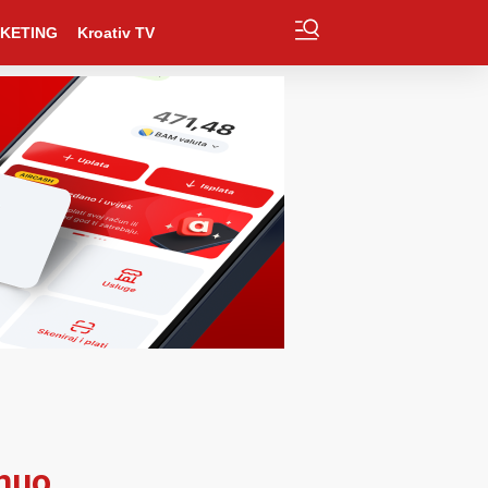
KETING
Kroativ TV
inuo