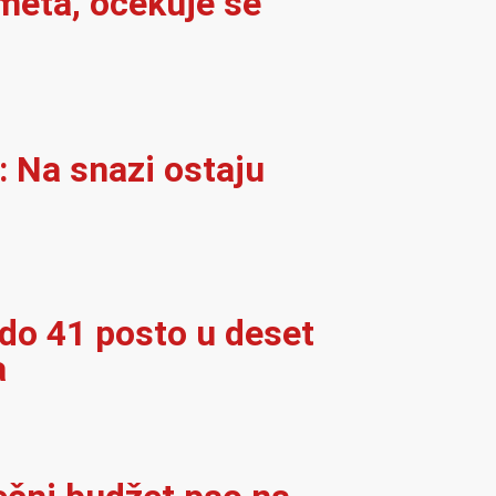
meta, očekuje se
: Na snazi ostaju
 do 41 posto u deset
a