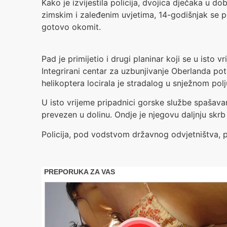
Kako je izvijestila policija, dvojica dječaka u
zimskim i zaleđenim uvjetima, 14-godišnjak se po
gotovo okomit.
Pad je primijetio i drugi planinar koji se u ist
Integrirani centar za uzbunjivanje Oberlanda po
helikoptera locirala je stradalog u snježnom pol
U isto vrijeme pripadnici gorske službe spašava
prevezen u dolinu. Ondje je njegovu daljnju skrb
Policija, pod vodstvom državnog odvjetništva, 