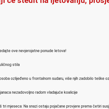
i će štedit na ljetovanju, pros
ledajte ove nevjerojatne ponude letova!
ličnog stila
osoba ozlijeđeno u frontalnom sudaru, više njih zadobilo teške o
ijanaca nezadovoljno radom vladajuće koalicije
još tri mjeseca: Na snazi ostaju pojačane provjere prema četiri su