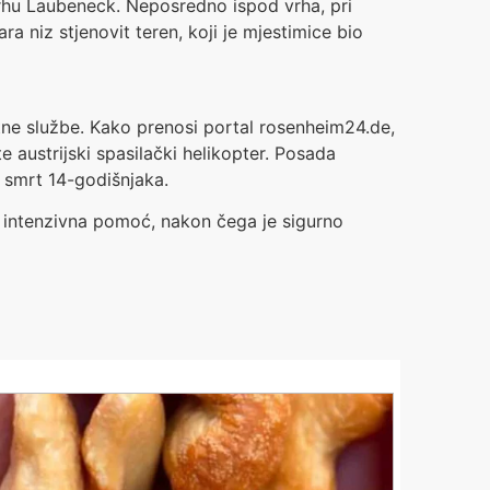
vrhu Laubeneck. Neposredno ispod vrha, pri
a niz stjenovit teren, koji je mjestimice bio
hitne službe. Kako prenosi portal rosenheim24.de,
austrijski spasilački helikopter. Posada
i smrt 14-godišnjaka.
a intenzivna pomoć, nakon čega je sigurno