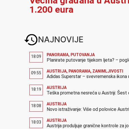
Većina građana u Austrij
1.200 eura
NAJNOVIJE
PANORAMA
,
PUTOVANJA
18:09
Planirate putovanje tijekom ljeta? – pog
AUSTRIJA
,
PANORAMA
,
ZANIMLJIVOSTI
09:55
Adidas Superstar – svevremenska ikona u
AUSTRIJA
18:19
Teška prometna nesreća u Austriji: Šest 
AUSTRIJA
18:08
Novo istraživanje: Više od polovice Austr
AUSTRIJA
18:03
Austrija produljuje granične kontrole za 