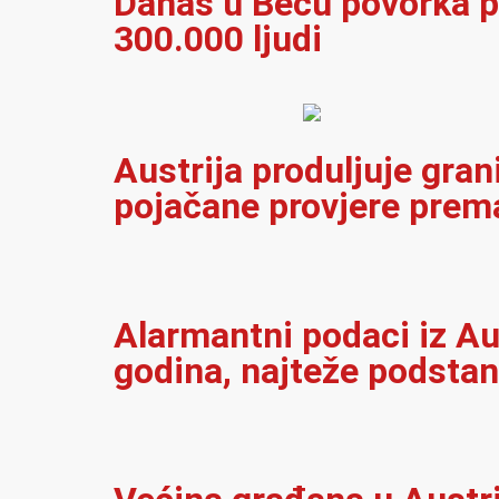
Danas u Beču povorka p
300.000 ljudi
Austrija produljuje gran
pojačane provjere prema
Alarmantni podaci iz Au
godina, najteže podsta