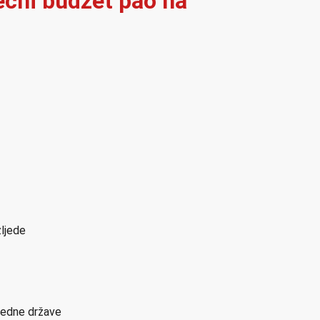
ječni budžet pao na
zljede
sjedne države