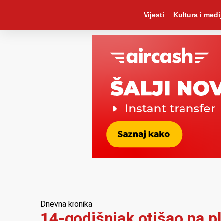
Vijesti
Kultura i medij
Dnevna kronika
14-godišnjak otišao na pl