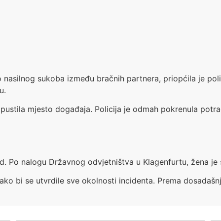
o nasilnog sukoba između bračnih partnera, priopćila je pol
u.
tila mjesto događaja. Policija je odmah pokrenula potragu
ad. Po nalogu Državnog odvjetništva u Klagenfurtu, žena je
e kako bi se utvrdile sve okolnosti incidenta. Prema dosadaš