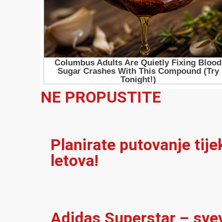
NE PROPUSTITE
Planirate putovanje tij
letova!
Adidas Superstar – sve