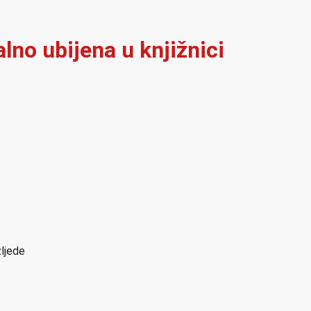
alno ubijena u knjižnici
zljede