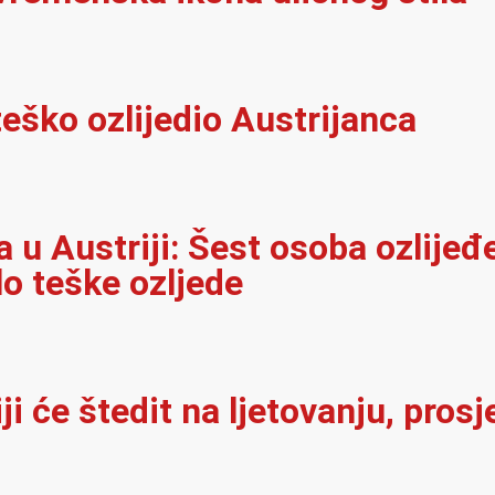
eško ozlijedio Austrijanca
u Austriji: Šest osoba ozlijeđ
lo teške ozljede
i će štedit na ljetovanju, pros