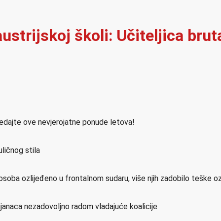
ustrijskoj školi: Učiteljica brut
ledajte ove nevjerojatne ponude letova!
ličnog stila
osoba ozlijeđeno u frontalnom sudaru, više njih zadobilo teške o
ijanaca nezadovoljno radom vladajuće koalicije