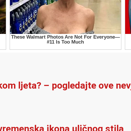
ekom ljeta? – pogledajte ove ne
vremenska ikona uličnog stila