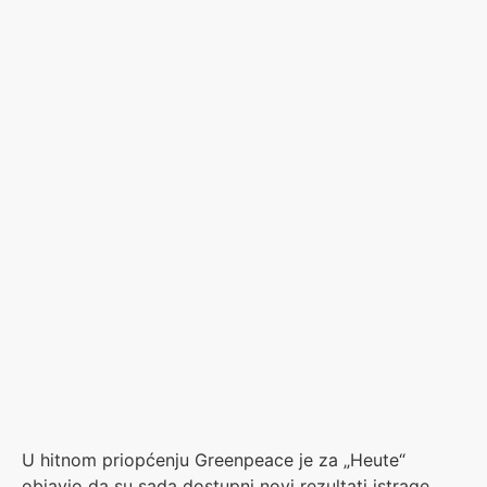
U hitnom priopćenju Greenpeace je za „Heute“
objavio da su sada dostupni novi rezultati istrage