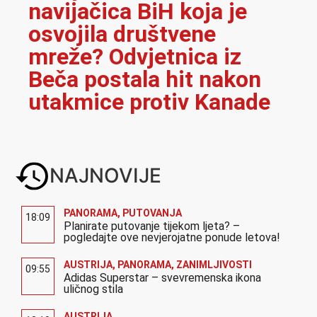
navijačica BiH koja je
osvojila društvene
mreže? Odvjetnica iz
Beča postala hit nakon
utakmice protiv Kanade
NAJNOVIJE
PANORAMA
,
PUTOVANJA
18:09
Planirate putovanje tijekom ljeta? –
pogledajte ove nevjerojatne ponude letova!
AUSTRIJA
,
PANORAMA
,
ZANIMLJIVOSTI
09:55
Adidas Superstar – svevremenska ikona
uličnog stila
AUSTRIJA