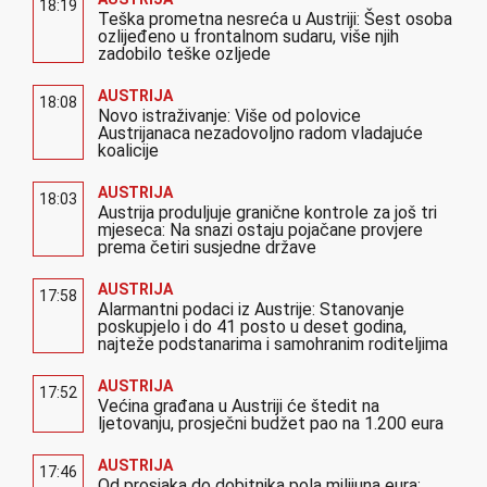
18:19
Teška prometna nesreća u Austriji: Šest osoba
ozlijeđeno u frontalnom sudaru, više njih
zadobilo teške ozljede
AUSTRIJA
18:08
Novo istraživanje: Više od polovice
Austrijanaca nezadovoljno radom vladajuće
koalicije
AUSTRIJA
18:03
Austrija produljuje granične kontrole za još tri
mjeseca: Na snazi ostaju pojačane provjere
prema četiri susjedne države
AUSTRIJA
17:58
Alarmantni podaci iz Austrije: Stanovanje
poskupjelo i do 41 posto u deset godina,
najteže podstanarima i samohranim roditeljima
AUSTRIJA
17:52
Većina građana u Austriji će štedit na
ljetovanju, prosječni budžet pao na 1.200 eura
AUSTRIJA
17:46
Od prosjaka do dobitnika pola milijuna eura: