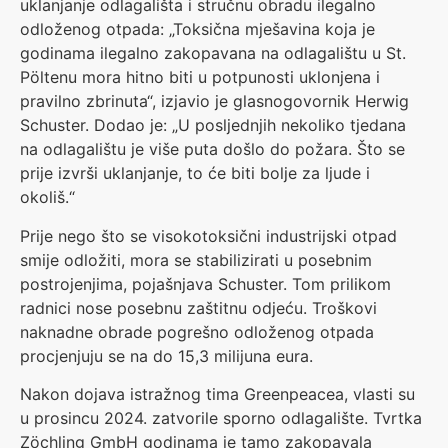
uklanjanje odlagališta i stručnu obradu ilegalno
odloženog otpada: „Toksična mješavina koja je
godinama ilegalno zakopavana na odlagalištu u St.
Pöltenu mora hitno biti u potpunosti uklonjena i
pravilno zbrinuta“, izjavio je glasnogovornik Herwig
Schuster. Dodao je: „U posljednjih nekoliko tjedana
na odlagalištu je više puta došlo do požara. Što se
prije izvrši uklanjanje, to će biti bolje za ljude i
okoliš.“
Prije nego što se visokotoksični industrijski otpad
smije odložiti, mora se stabilizirati u posebnim
postrojenjima, pojašnjava Schuster. Tom prilikom
radnici nose posebnu zaštitnu odjeću. Troškovi
naknadne obrade pogrešno odloženog otpada
procjenjuju se na do 15,3 milijuna eura.
Nakon dojava istražnog tima Greenpeacea, vlasti su
u prosincu 2024. zatvorile sporno odlagalište. Tvrtka
Zöchling GmbH godinama je tamo zakopavala