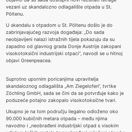
vezani uz skandalozno odlagalište otpada u St.
Pöltenu.
U skandalu s otpadom u St. Pöltenu došlo je do
zabrinjavajućeg razvoja događaja: „Do sada
neobjavljeni nalazi istražnih tijela pokazuju da su
zapadno od glavnog grada Donje Austrije zakopani
visokotoksični industrijski otpaci“, navodi se u hitnoj
objavi Greenpeacea.
Suprotno upornim poricanjima upravitelja
skandaloznog odlagališta „Am Ziegelofen“, tvrtke
Zöchling GmbH, sada se čini da se potvrđuje kako je
poduzeće potajno zakopalo visokotoksične tvari.
Ukupno je na tom području ilegalno odloženo oko
90.000 kubičnih metara otpada – među njima
navodno i „neobrađeni industrijski otpad s visokim