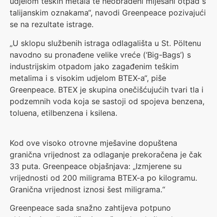
udjelom teških metala te neobrađeni miješani otpad s
talijanskim oznakama“, navodi Greenpeace pozivajući
se na rezultate istrage.
„U sklopu službenih istraga odlagališta u St. Pöltenu
navodno su pronađene velike vreće (‘Big-Bags’) s
industrijskim otpadom jako zagađenim teškim
metalima i s visokim udjelom BTEX-a“, piše
Greenpeace. BTEX je skupina onečišćujućih tvari tla i
podzemnih voda koja se sastoji od spojeva benzena,
toluena, etilbenzena i ksilena.
Kod ove visoko otrovne mješavine dopuštena
granična vrijednost za odlaganje prekoračena je čak
33 puta. Greenpeace objašnjava: „Izmjerene su
vrijednosti od 200 miligrama BTEX-a po kilogramu.
Granična vrijednost iznosi šest miligrama.“
Greenpeace sada snažno zahtijeva potpuno