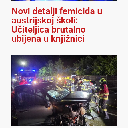
Novi detalji femicida u
austrijskoj školi:
Učiteljica brutalno
ubijena u knjižnici