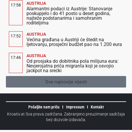
AUSTRIJA
17:58
Alarmantni podaci iz Austrije: Stanovanje
poskupjelo i do 41 posto u deset godina,
najteže podstanarima i samohranim
roditeljima
AUSTRIJA
17:52
Većina građana u Austriji će štedit na
ljetovanju, prosječni budžet pao na 1.200 eura
AUSTRIJA
17:46
Od prosjaka do dobitnika pola milijuna eura:
Nevjerojatna priča migranta koji je osvojio
jackpot na srećki
Sve najnovije vijesti
Pošaljite nam priču
Impressum
Kontakt
Kroativ.at Sva prava zadržana. Zabranjeno preuzimanje sadržaja
bez dozvole izdavača.