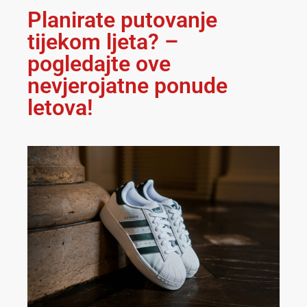
Planirate putovanje
tijekom ljeta? –
pogledajte ove
nevjerojatne ponude
letova!