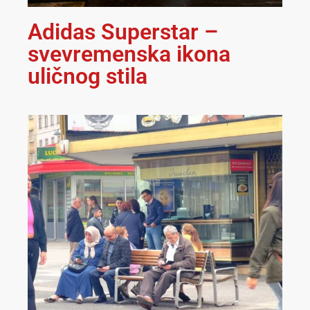
Adidas Superstar –
svevremenska ikona
uličnog stila