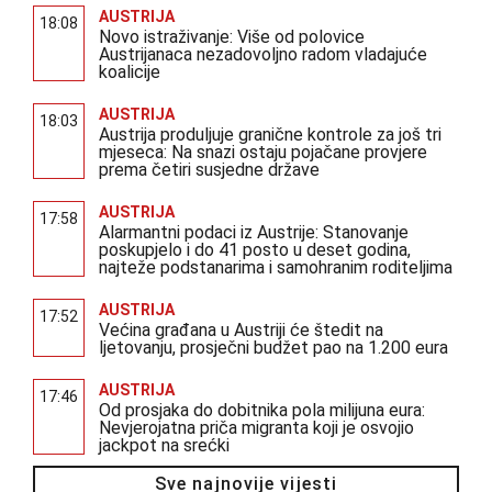
AUSTRIJA
18:08
Novo istraživanje: Više od polovice
Austrijanaca nezadovoljno radom vladajuće
koalicije
AUSTRIJA
18:03
Austrija produljuje granične kontrole za još tri
mjeseca: Na snazi ostaju pojačane provjere
prema četiri susjedne države
AUSTRIJA
17:58
Alarmantni podaci iz Austrije: Stanovanje
poskupjelo i do 41 posto u deset godina,
najteže podstanarima i samohranim roditeljima
AUSTRIJA
17:52
Većina građana u Austriji će štedit na
ljetovanju, prosječni budžet pao na 1.200 eura
AUSTRIJA
17:46
Od prosjaka do dobitnika pola milijuna eura:
Nevjerojatna priča migranta koji je osvojio
jackpot na srećki
Sve najnovije vijesti