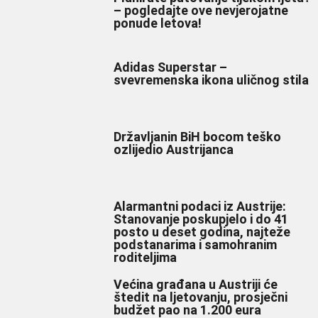
– pogledajte ove nevjerojatne
ponude letova!
Adidas Superstar –
svevremenska ikona uličnog stila
Državljanin BiH bocom teško
ozlijedio Austrijanca
Alarmantni podaci iz Austrije:
Stanovanje poskupjelo i do 41
posto u deset godina, najteže
podstanarima i samohranim
roditeljima
Većina građana u Austriji će
štedit na ljetovanju, prosječni
budžet pao na 1.200 eura