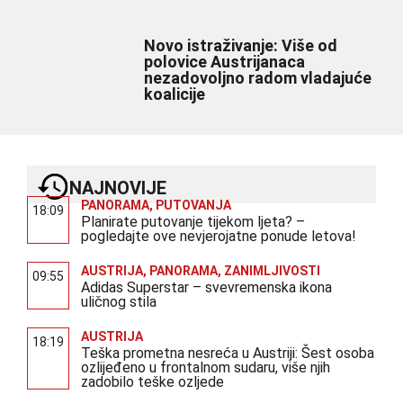
Novo istraživanje: Više od
polovice Austrijanaca
nezadovoljno radom vladajuće
koalicije
NAJNOVIJE
PANORAMA
,
PUTOVANJA
18:09
Planirate putovanje tijekom ljeta? –
pogledajte ove nevjerojatne ponude letova!
AUSTRIJA
,
PANORAMA
,
ZANIMLJIVOSTI
09:55
Adidas Superstar – svevremenska ikona
uličnog stila
AUSTRIJA
18:19
Teška prometna nesreća u Austriji: Šest osoba
ozlijeđeno u frontalnom sudaru, više njih
zadobilo teške ozljede